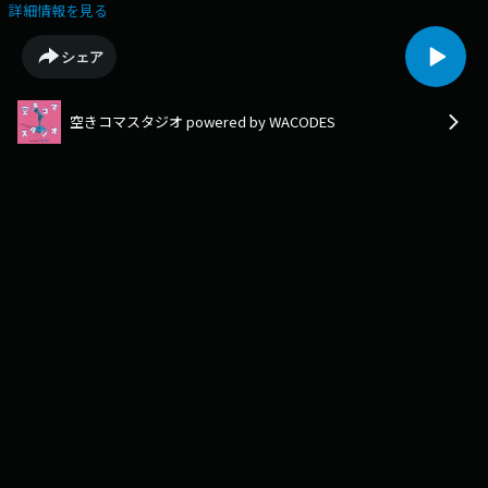
きコマ 勝ち確定。」略して ダベドリ。Z世代って何？おそらく私達の事を
詳細情報を見る
指している世代なのにメディアでしか聞かない言葉である「Z世代」。今
回は、J-WAVE WACDOESの私達Z世代？の４人がその正体について深くま
シェア
で探っていこうと思います。（出演：８期・かっか10期・ゆうしょう、10
期・いきる、10期・まり｜編集：10期・ゆうしょう）
空きコマスタジオ powered by WACODES