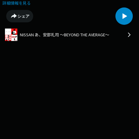
グループ『BUDDiiS』とのコラボでお届けする全10話。今回の主役は
詳細情報を見る
TAKUYAさんです！「NISSAN あ、安部礼司～ BEYOND THE AVERAGE ～」
は毎週日曜17時~TOKYO FMをはじめ、JFN38局ネットで放送中！
シェア
NISSAN あ、安部礼司 ～BEYOND THE AVERAGE～