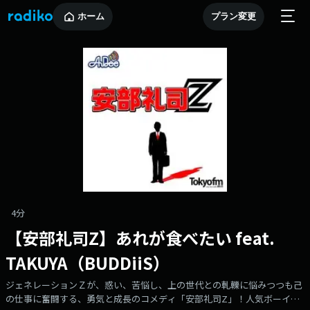
ホーム
プラン変更
4分
【安部礼司Z】あれが食べたい feat.
TAKUYA（BUDDiiS）
ジェネレーションＺが、惑い、苦悩し、上の世代との軋轢に悩みつつも己
の仕事に奮闘する、勇気と成長のコメディ「安部礼司Z」！人気ボーイズ