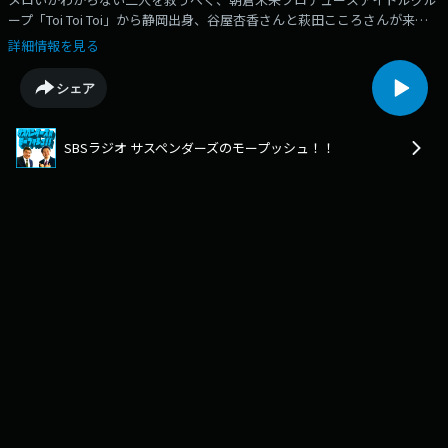
ープ「Toi Toi Toi」から静岡出身、谷屋杏香さんと萩田こころさんが来て
くれました！※4/12放送のSBSラジオ「 サスペンダーズのモープッシ
詳細情報を見る
ュ！！」本編再編集版です。「アメイジングモープッシュ」オリジナルグ
ッズも以下サイトで販売中⇒https://sbs-sv.stores.jp/メンバーシップ限
シェア
定ラジオ配信中⇒https://sheeta.jp/mopushman公式グッズ発売中！！⇒
https://suzuri.jp/mopush
SBSラジオ サスペンダーズのモープッシュ！！