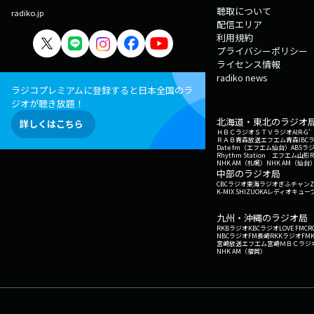
聴取について
radiko.jp
配信エリア
利用規約
プライバシーポリシー
ライセンス情報
radiko news
ラジコプレミアムに登録すると日本全国のラ
ジオが聴き放題！
北海道・東北のラジオ
詳しくはこちら
ＨＢＣラジオ
ＳＴＶラジオ
AIR-
ＲＡＢ青森放送
エフエム青森
IBC
Date fm（エフエム仙台）
ABSラ
Rhythm Station エフエム山形
NHK AM（札幌）
NHK AM（仙台
中部のラジオ局
CBCラジオ
東海ラジオ
ぎふチャン
Z
K-MIX SHIZUOKA
レディオキューブ
九州・沖縄のラジオ局
RKBラジオ
KBCラジオ
LOVE FM
CR
NBCラジオ
FM長崎
RKKラジオ
FM
宮崎放送
エフエム宮崎
ＭＢＣラジ
NHK AM（福岡）