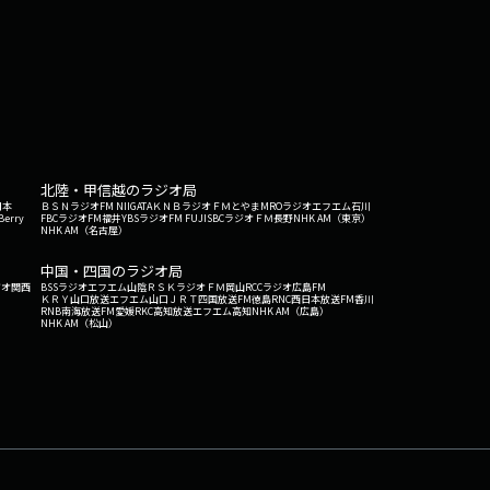
北陸・甲信越のラジオ局
日本
ＢＳＮラジオ
FM NIIGATA
ＫＮＢラジオ
ＦＭとやま
MROラジオ
エフエム石川
Berry
FBCラジオ
FM福井
YBSラジオ
FM FUJI
SBCラジオ
ＦＭ長野
NHK AM（東京）
NHK AM（名古屋）
中国・四国のラジオ局
ジオ関西
BSSラジオ
エフエム山陰
ＲＳＫラジオ
ＦＭ岡山
RCCラジオ
広島FM
ＫＲＹ山口放送
エフエム山口
ＪＲＴ四国放送
FM徳島
RNC西日本放送
FM香川
RNB南海放送
FM愛媛
RKC高知放送
エフエム高知
NHK AM（広島）
NHK AM（松山）