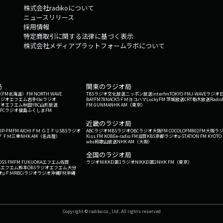
株式会社radikoについて
ニュースリリース
採用情報
特定商取引に関する法律に基づく表示
株式会社メディアプラットフォームラボについて
局
関東のラジオ局
G'（FM北海道）
FM NORTH WAVE
TBSラジオ
文化放送
ニッポン放送
interfm
TOKYO FM
J-WAVE
ラジオ
ラジオ
エフエム岩手
tbcラジオ
BAYFM78
NACK5
ＦＭヨコハマ
LuckyFM 茨城放送
CRT栃木放送
Radio
ジオ
エフエム秋田
YBC山形放送
FM GUNMA
NHK AM（東京）
RFCラジオ福島
ふくしまFM
）
近畿のラジオ局
IP-FM
FM AICHI
ＦＭ ＧＩＦＵ
SBSラジオ
ABCラジオ
MBSラジオ
OBCラジオ大阪
FM COCOLO
FM802
FM大阪
ラ
 ＦＭ三重
NHK AM（名古屋）
Kiss FM KOBE
e-radio FM滋賀
KBS京都ラジオ
α-STATION FM KYOTO
wbs和歌山放送
NHK AM（大阪）
全国のラジオ局
OSS FM
FM FUKUOKA
エフエム佐賀
ラジオNIKKEI第1
ラジオNIKKEI第2
NHK FM（東京）
Kエフエム熊本
OBSラジオ
エフエム大分
オ
μＦＭ
RBCiラジオ
ラジオ沖縄
FM沖縄
Copyright © radiko co., Ltd. All rights reserved