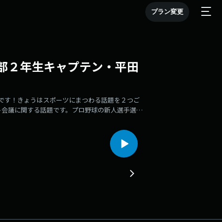
プラン変更
部２年生キャプテン・平田
原愛です！きょうはスポーツにまつわる話題を２つご
ト会議に関する話題です。プロ野球の新人選手選択
ポーツ高校の龍山暖（たつやま・はるき）選手が西
選手の母・ゆみ子さんのインタビューをお届けし
２８日に浦添高校体育館で行われた空手道の県高校
（ひらた・みつき）選手のインタビューの続き（後
実際の放送のものとは異なるものを使用していま