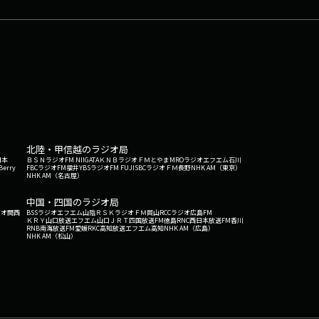
北陸・甲信越のラジオ局
日本
ＢＳＮラジオ
FM NIIGATA
ＫＮＢラジオ
ＦＭとやま
MROラジオ
エフエム石川
Berry
FBCラジオ
FM福井
YBSラジオ
FM FUJI
SBCラジオ
ＦＭ長野
NHK AM（東京）
NHK AM（名古屋）
中国・四国のラジオ局
ジオ関西
BSSラジオ
エフエム山陰
ＲＳＫラジオ
ＦＭ岡山
RCCラジオ
広島FM
ＫＲＹ山口放送
エフエム山口
ＪＲＴ四国放送
FM徳島
RNC西日本放送
FM香川
RNB南海放送
FM愛媛
RKC高知放送
エフエム高知
NHK AM（広島）
NHK AM（松山）