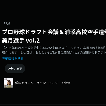
13分
プロ野球ドラフト会議＆浦添高校空手道
美月選手 vol.2
【2024年10月26日放送分】はいたい♪ROKスポーツぞっこん隊長の 杉
紹介します。１つ目は、おととい10月24日に開催されたプロ野球のドラフ
会議（ドラフト会議）が24日、東京都内のホテルで開かれ、エナジックス
詳細情報を見る
武から6位で指名を受けました。指名後の龍山選手の記者会見の模様と龍山
ます。そして２つ目は先週に引き続き高校生アスリートの登場です。９月
シェア
選手権大会にて、女子個人組手で頂点に立った浦添高校２年生の平田美月
編）をお送りします。注：著作権等の関係で、番組BGM・テーマ曲などは
す。
愛のぞっこん！うちなーアスリート☆☆