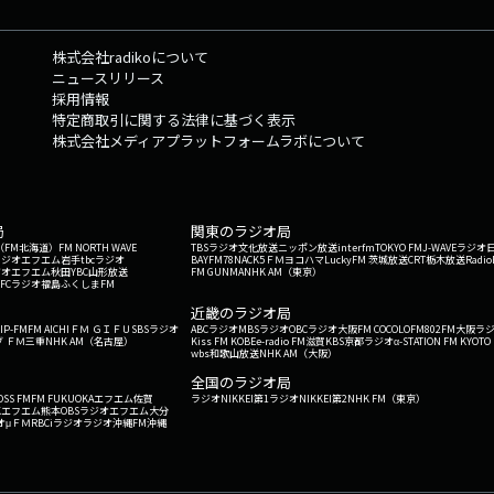
株式会社radikoについて
ニュースリリース
採用情報
特定商取引に関する法律に基づく表示
株式会社メディアプラットフォームラボについて
局
関東のラジオ局
G'（FM北海道）
FM NORTH WAVE
TBSラジオ
文化放送
ニッポン放送
interfm
TOKYO FM
J-WAVE
ラジオ
ラジオ
エフエム岩手
tbcラジオ
BAYFM78
NACK5
ＦＭヨコハマ
LuckyFM 茨城放送
CRT栃木放送
Radio
ジオ
エフエム秋田
YBC山形放送
FM GUNMA
NHK AM（東京）
RFCラジオ福島
ふくしまFM
）
近畿のラジオ局
IP-FM
FM AICHI
ＦＭ ＧＩＦＵ
SBSラジオ
ABCラジオ
MBSラジオ
OBCラジオ大阪
FM COCOLO
FM802
FM大阪
ラ
 ＦＭ三重
NHK AM（名古屋）
Kiss FM KOBE
e-radio FM滋賀
KBS京都ラジオ
α-STATION FM KYOTO
wbs和歌山放送
NHK AM（大阪）
全国のラジオ局
OSS FM
FM FUKUOKA
エフエム佐賀
ラジオNIKKEI第1
ラジオNIKKEI第2
NHK FM（東京）
Kエフエム熊本
OBSラジオ
エフエム大分
オ
μＦＭ
RBCiラジオ
ラジオ沖縄
FM沖縄