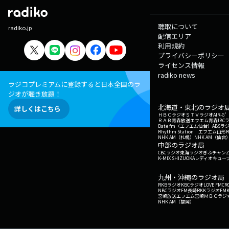
聴取について
radiko.jp
配信エリア
利用規約
プライバシーポリシー
ライセンス情報
radiko news
ラジコプレミアムに登録すると日本全国のラ
ジオが聴き放題！
北海道・東北のラジオ
詳しくはこちら
ＨＢＣラジオ
ＳＴＶラジオ
AIR-
ＲＡＢ青森放送
エフエム青森
IBC
Date fm（エフエム仙台）
ABSラ
Rhythm Station エフエム山形
NHK AM（札幌）
NHK AM（仙台
中部のラジオ局
CBCラジオ
東海ラジオ
ぎふチャン
Z
K-MIX SHIZUOKA
レディオキューブ
九州・沖縄のラジオ局
RKBラジオ
KBCラジオ
LOVE FM
CR
NBCラジオ
FM長崎
RKKラジオ
FM
宮崎放送
エフエム宮崎
ＭＢＣラジ
NHK AM（福岡）