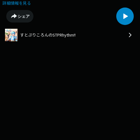
す今週は、ころんくんソロ回！みなさんからいただいたメッセージをたく
詳細情報を見る
さんご紹介していきます♪メッセージはいつでも募集中です！番組ハッシ
ュタグは→ #すとぷりずむ
シェア
すとぷりころんのSTPRhythm!!