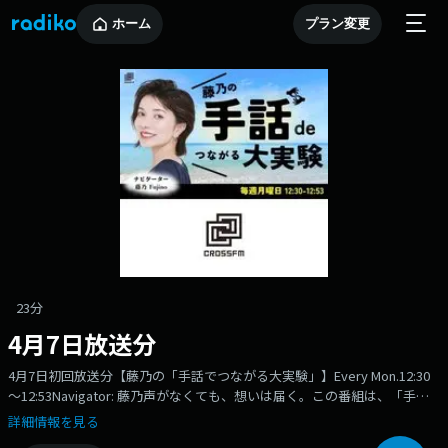
ホーム
プラン変更
23分
4月7日放送分
4月7日初回放送分【藤乃の「手話でつながる大実験」】Every Mon.12:30
～12:53Navigator: 藤乃声がなくても、想いは届く。この番組は、「手
話」というもうひとつの言語を通して、ゲストの内に秘めた魅力を引き出
詳細情報を見る
し、リスナーに届ける新しい形のトークプログラム。手と手がつなぐコミ