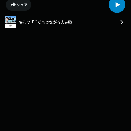
ュニケーションには、言葉以上の温もりと力があります。目で感じる会
シェア
話、心で交わすストーリー。声だけに頼らないからこそ見えてくる、その
人の本質――。番組では、手話を通じてゲストのパーソナルな想いや経験に迫
り、社会にやさしい波紋を広げていきます。「手話を通して、より良い価
藤乃の「手話でつながる大実験」
値を世界に。」誰もがつながり合える未来を目指して、この番組から始ま
る新たなコミュニケーションのカタチ。【提供：一般社団法人 日本手話文
化協会】