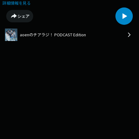
「aoen（アオエン）」のメンバー同士による、わちゃわちゃトークやこ
詳細情報を見る
こでしか聴けない素顔のエピソードが満載！1週間の終わりにaoenと一緒
に元気をチャージして、笑顔で「明日からまた頑張ろう！」と思える時間
シェア
をお届けします。
aoenのチアラジ！ PODCAST Edition