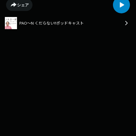
◆mail:pao-n@kbc.co.jp(※件名に「ポッドキャスト」とご記載くださ
シェア
い)◆番組HP:https://kbc.co.jp/pao-n/◆公式X(旧Twitter):@kbc_paon◆ハ
ッシュタグ: #パオーンポッドキャスト◆公式ファンクラブ：https://kbc-
paon.bitfan.id/
PAO～N くだらない!!ポッドキャスト