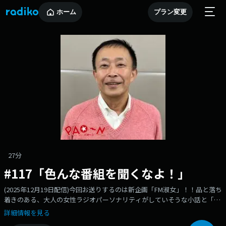
ホーム
プラン変更
27分
#117「色んな番組を聞くなよ！」
(2025年12月19日配信)今回お送りするのは新企画「FM淑女」！！品と落ち
着きのある、大人の女性ラジオパーソナリティがしていそうな小話と「募
集していそうなメッセージテーマ」または「掛けていそうな曲」をお寄せ
詳細情報を見る
いただきました！【出演】沢田幸二番組の感想やご意見はこちらまで！