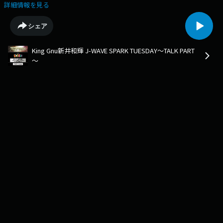
新たな境地へ歩き出した理の運命「ウィスキング新井」・・・はじめての
詳細情報を見る
ウィスキング体験に、超興奮！！ そして松尾マネのデスクトップに隠され
た驚愕の秘密とは「サバンナ澁谷」・・・アフリカのサバンナへ９日間 も
シェア
う一度行きたくなる、アフリカの魅力
King Gnu新井和輝 J-WAVE SPARK TUESDAY～TALK PART
～