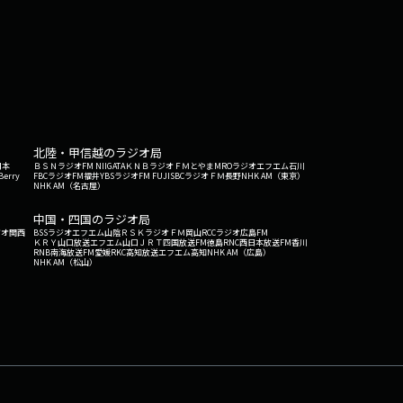
北陸・甲信越のラジオ局
日本
ＢＳＮラジオ
FM NIIGATA
ＫＮＢラジオ
ＦＭとやま
MROラジオ
エフエム石川
Berry
FBCラジオ
FM福井
YBSラジオ
FM FUJI
SBCラジオ
ＦＭ長野
NHK AM（東京）
NHK AM（名古屋）
中国・四国のラジオ局
ジオ関西
BSSラジオ
エフエム山陰
ＲＳＫラジオ
ＦＭ岡山
RCCラジオ
広島FM
ＫＲＹ山口放送
エフエム山口
ＪＲＴ四国放送
FM徳島
RNC西日本放送
FM香川
RNB南海放送
FM愛媛
RKC高知放送
エフエム高知
NHK AM（広島）
NHK AM（松山）