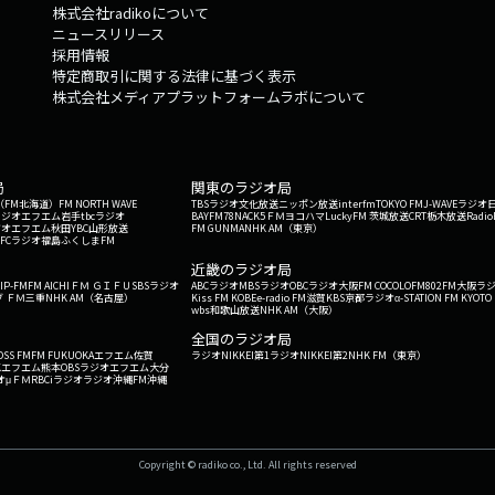
株式会社radikoについて
ニュースリリース
採用情報
特定商取引に関する法律に基づく表示
株式会社メディアプラットフォームラボについて
局
関東のラジオ局
G'（FM北海道）
FM NORTH WAVE
TBSラジオ
文化放送
ニッポン放送
interfm
TOKYO FM
J-WAVE
ラジオ
ラジオ
エフエム岩手
tbcラジオ
BAYFM78
NACK5
ＦＭヨコハマ
LuckyFM 茨城放送
CRT栃木放送
Radio
ジオ
エフエム秋田
YBC山形放送
FM GUNMA
NHK AM（東京）
RFCラジオ福島
ふくしまFM
）
近畿のラジオ局
IP-FM
FM AICHI
ＦＭ ＧＩＦＵ
SBSラジオ
ABCラジオ
MBSラジオ
OBCラジオ大阪
FM COCOLO
FM802
FM大阪
ラ
 ＦＭ三重
NHK AM（名古屋）
Kiss FM KOBE
e-radio FM滋賀
KBS京都ラジオ
α-STATION FM KYOTO
wbs和歌山放送
NHK AM（大阪）
全国のラジオ局
OSS FM
FM FUKUOKA
エフエム佐賀
ラジオNIKKEI第1
ラジオNIKKEI第2
NHK FM（東京）
Kエフエム熊本
OBSラジオ
エフエム大分
オ
μＦＭ
RBCiラジオ
ラジオ沖縄
FM沖縄
Copyright © radiko co., Ltd. All rights reserved