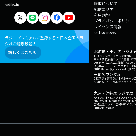
聴取について
radiko.jp
配信エリア
利用規約
プライバシーポリシー
ライセンス情報
radiko news
ラジコプレミアムに登録すると日本全国のラ
ジオが聴き放題！
北海道・東北のラジオ
詳しくはこちら
ＨＢＣラジオ
ＳＴＶラジオ
AIR-
ＲＡＢ青森放送
エフエム青森
IBC
Date fm（エフエム仙台）
ABSラ
Rhythm Station エフエム山形
NHK AM（札幌）
NHK AM（仙台
中部のラジオ局
CBCラジオ
東海ラジオ
ぎふチャン
Z
K-MIX SHIZUOKA
レディオキューブ
九州・沖縄のラジオ局
RKBラジオ
KBCラジオ
LOVE FM
CR
NBCラジオ
FM長崎
RKKラジオ
FM
宮崎放送
エフエム宮崎
ＭＢＣラジ
NHK AM（福岡）