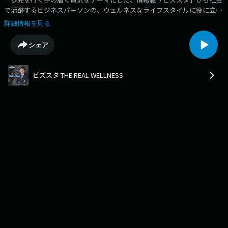
で活躍するビジネスパーソンの、ウェルネスなライフスタイルに役に立つ
最新情報をお届けします。5月2日OA致しました東京ヤクルトスワローズ
詳細情報を見る
「神宮球場8,9月のトライアルシート」についてのご紹介です。
シェア
ビズスタ THE REAL WELLNESS