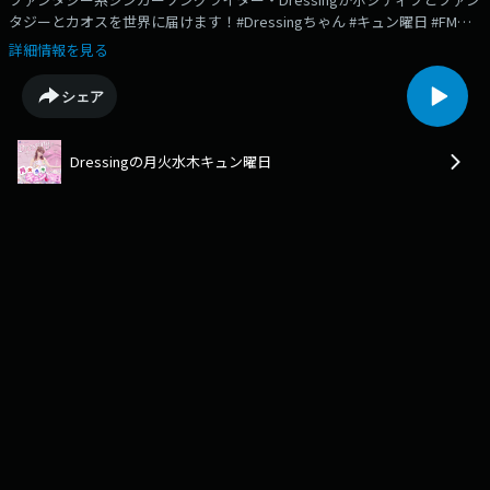
タジーとカオスを世界に届けます！#Dressingちゃん #キュン曜日 #FMヨ
コハマこれだけだと寂しいから定型分で間を埋めるわ！ありがとう❤︎あり
詳細情報を見る
がとうこれまでメッセージを募集していました！📧
dressing@fmyokohama.jp📧Dressingに聞きたいこと、相談したいこと、
シェア
なんでもOKだったわ！いろんなジャンルのメッセージが届いてDressing
ちゃんが喜んでいたわ！さらに、以下のコーナーへのメッセージもお待ち
していたわ！！記念に残しておくわね！■Dスタ巷のいろいろなニュース
Dressingの月火水木キュン曜日
や、リスナーさんの身の回りで起こったことをニュースとして取り上げて
Dressingがナイスファンタジーなコメントをつけていったわ！今回もやっ
ているわよ📰■Dressingのキュンレーション皆さんが目撃した、もしくは
体験したキュンキュンエピソードをたくさん紹介してキュレーション（共
有）していきます！