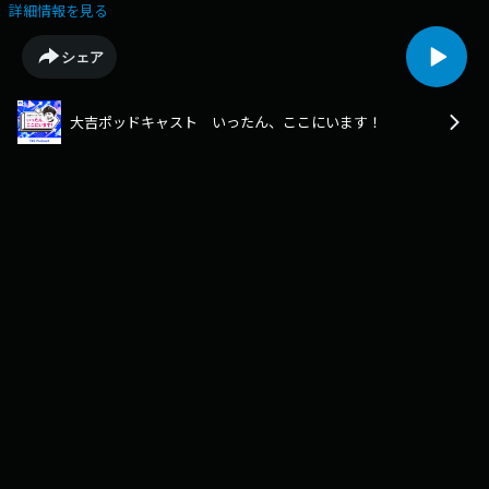
さん／有吉反省会から・・・？怪しい電話／タイムアップ！そんな131回
詳細情報を見る
目です！Learn more about your ad choices. Visit
podcastchoices.com/adchoices
シェア
大吉ポッドキャスト いったん、ここにいます！