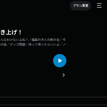
プラン変更
焚き上げ！
そんなわけないよね？／福島の方との飲み会／今
港の話／グッズ問題／持って帰ったらいいよ／ノリ
回目です！Learn more about your