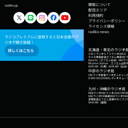
聴取について
radiko.jp
配信エリア
利用規約
プライバシーポリシー
ライセンス情報
radiko news
ラジコプレミアムに登録すると日本全国のラ
ジオが聴き放題！
北海道・東北のラジオ
詳しくはこちら
ＨＢＣラジオ
ＳＴＶラジオ
AIR-
ＲＡＢ青森放送
エフエム青森
IBC
Date fm（エフエム仙台）
ABSラ
Rhythm Station エフエム山形
NHK AM（札幌）
NHK AM（仙台
中部のラジオ局
CBCラジオ
東海ラジオ
ぎふチャン
Z
K-MIX SHIZUOKA
レディオキューブ
九州・沖縄のラジオ局
RKBラジオ
KBCラジオ
LOVE FM
CR
NBCラジオ
FM長崎
RKKラジオ
FM
宮崎放送
エフエム宮崎
ＭＢＣラジ
NHK AM（福岡）