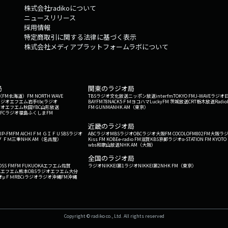
株式会社radikoについて
ニュースリリース
採用情報
特定商取引に関する法律に基づく表示
株式会社メディアプラットフォームラボについて
局
関東のラジオ局
G'（FM北海道）
FM NORTH WAVE
TBSラジオ
文化放送
ニッポン放送
interfm
TOKYO FM
J-WAVE
ラジオ
ラジオ
エフエム岩手
tbcラジオ
BAYFM78
NACK5
ＦＭヨコハマ
LuckyFM 茨城放送
CRT栃木放送
Radio
ジオ
エフエム秋田
YBC山形放送
FM GUNMA
NHK AM（東京）
RFCラジオ福島
ふくしまFM
）
近畿のラジオ局
IP-FM
FM AICHI
ＦＭ ＧＩＦＵ
SBSラジオ
ABCラジオ
MBSラジオ
OBCラジオ大阪
FM COCOLO
FM802
FM大阪
ラ
 ＦＭ三重
NHK AM（名古屋）
Kiss FM KOBE
e-radio FM滋賀
KBS京都ラジオ
α-STATION FM KYOTO
wbs和歌山放送
NHK AM（大阪）
全国のラジオ局
OSS FM
FM FUKUOKA
エフエム佐賀
ラジオNIKKEI第1
ラジオNIKKEI第2
NHK FM（東京）
Kエフエム熊本
OBSラジオ
エフエム大分
オ
μＦＭ
RBCiラジオ
ラジオ沖縄
FM沖縄
Copyright © radiko co., Ltd. All rights reserved