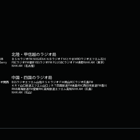
北陸・甲信越のラジオ局
日本
ＢＳＮラジオ
FM NIIGATA
ＫＮＢラジオ
ＦＭとやま
MROラジオ
エフエム石川
Berry
FBCラジオ
FM福井
YBSラジオ
FM FUJI
SBCラジオ
ＦＭ長野
NHK AM（東京）
NHK AM（名古屋）
中国・四国のラジオ局
ジオ関西
BSSラジオ
エフエム山陰
ＲＳＫラジオ
ＦＭ岡山
RCCラジオ
広島FM
ＫＲＹ山口放送
エフエム山口
ＪＲＴ四国放送
FM徳島
RNC西日本放送
FM香川
RNB南海放送
FM愛媛
RKC高知放送
エフエム高知
NHK AM（広島）
NHK AM（松山）