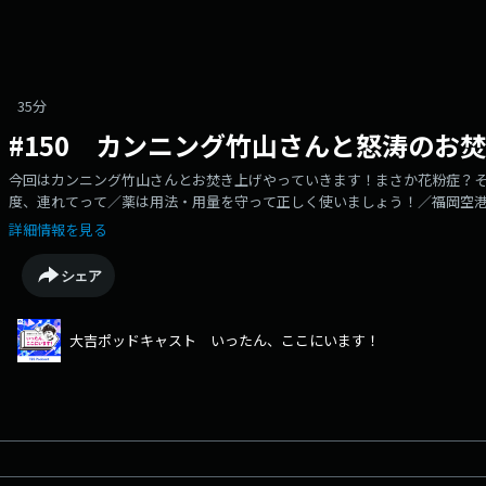
35分
#150 カンニング竹山さんと怒涛のお
今回はカンニング竹山さんとお焚き上げやっていきます！まさか花粉症？
度、連れてって／薬は用法・用量を守って正しく使いましょう！／福岡空
やいじりの範囲／もちろんもちろん！わかってますよ／怒涛のお焚き上げ！そんな１５０
詳細情報を見る
ad choices. Visit podcastchoices.com/adchoices
シェア
大吉ポッドキャスト いったん、ここにいます！