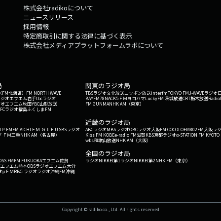
株式会社radikoについて
ニュースリリース
採用情報
特定商取引に関する法律に基づく表示
株式会社メディアプラットフォームラボについて
局
関東のラジオ局
G'（FM北海道）
FM NORTH WAVE
TBSラジオ
文化放送
ニッポン放送
interfm
TOKYO FM
J-WAVE
ラジオ
ラジオ
エフエム岩手
tbcラジオ
BAYFM78
NACK5
ＦＭヨコハマ
LuckyFM 茨城放送
CRT栃木放送
Radio
ジオ
エフエム秋田
YBC山形放送
FM GUNMA
NHK AM（東京）
RFCラジオ福島
ふくしまFM
）
近畿のラジオ局
IP-FM
FM AICHI
ＦＭ ＧＩＦＵ
SBSラジオ
ABCラジオ
MBSラジオ
OBCラジオ大阪
FM COCOLO
FM802
FM大阪
ラ
 ＦＭ三重
NHK AM（名古屋）
Kiss FM KOBE
e-radio FM滋賀
KBS京都ラジオ
α-STATION FM KYOTO
wbs和歌山放送
NHK AM（大阪）
全国のラジオ局
OSS FM
FM FUKUOKA
エフエム佐賀
ラジオNIKKEI第1
ラジオNIKKEI第2
NHK FM（東京）
Kエフエム熊本
OBSラジオ
エフエム大分
オ
μＦＭ
RBCiラジオ
ラジオ沖縄
FM沖縄
Copyright © radiko co., Ltd. All rights reserved