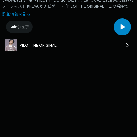
アーティスト KREVA がナビゲート「PILOT THE ORIGINAL」この番組で
は、他の誰も歩んだことのない、独自の道を歩み続けている時代の水先案
詳細情報を見る
内人をお迎えし、その人が作り出すモノや生き方にフォーカスをあててお
話を伺います。今回のTHE ORIGINALは、神⼾の三宮にある140 年以上の歴
シェア
史を持つ⽼舗の⽂房具店「ナガサワ⽂具センター」からお届け！3月20日
(金)の放送をPodcastでお届けします。ラジオ放送と合わせてお楽しみく
ださい。番組ハッシュタグ： 「#theoriginal813」番組X： @KREVA813番
PILOT THE ORIGINAL
組Instagram： @kreva_the_original