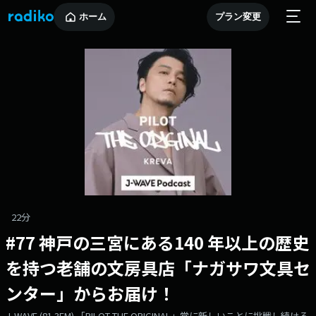
ホーム
プラン変更
22分
#77 神⼾の三宮にある140 年以上の歴史
を持つ⽼舗の⽂房具店「ナガサワ⽂具セ
ンター」からお届け！
J-WAVE (81.3FM) 「PILOT THE ORIGINAL」常に新しいことに挑戦し続ける