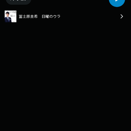
冨士原圭希 日曜のウラ