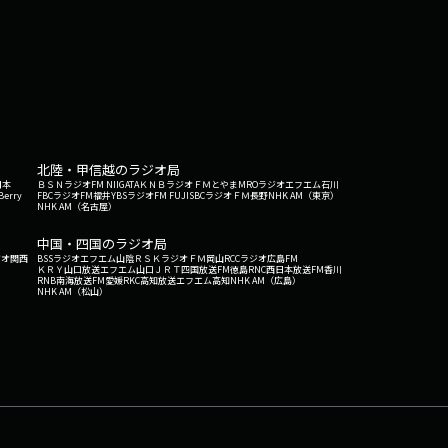
北陸・甲信越のラジオ局
日本
ＢＳＮラジオ
FM NIIGATA
ＫＮＢラジオ
ＦＭとやま
MROラジオ
エフエム石川
Berry
FBCラジオ
FM福井
YBSラジオ
FM FUJI
SBCラジオ
ＦＭ長野
NHK AM（東京）
NHK AM（名古屋）
中国・四国のラジオ局
ジオ関西
BSSラジオ
エフエム山陰
ＲＳＫラジオ
ＦＭ岡山
RCCラジオ
広島FM
ＫＲＹ山口放送
エフエム山口
ＪＲＴ四国放送
FM徳島
RNC西日本放送
FM香川
RNB南海放送
FM愛媛
RKC高知放送
エフエム高知
NHK AM（広島）
NHK AM（松山）