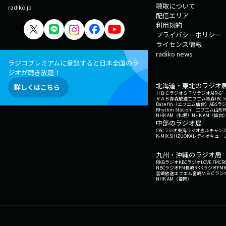
聴取について
radiko.jp
配信エリア
利用規約
プライバシーポリシー
ライセンス情報
radiko news
ラジコプレミアムに登録すると日本全国のラ
ジオが聴き放題！
北海道・東北のラジオ
詳しくはこちら
ＨＢＣラジオ
ＳＴＶラジオ
AIR-
ＲＡＢ青森放送
エフエム青森
IBC
Date fm（エフエム仙台）
ABSラ
Rhythm Station エフエム山形
NHK AM（札幌）
NHK AM（仙台
中部のラジオ局
CBCラジオ
東海ラジオ
ぎふチャン
Z
K-MIX SHIZUOKA
レディオキューブ
九州・沖縄のラジオ局
RKBラジオ
KBCラジオ
LOVE FM
CR
NBCラジオ
FM長崎
RKKラジオ
FM
宮崎放送
エフエム宮崎
ＭＢＣラジ
NHK AM（福岡）