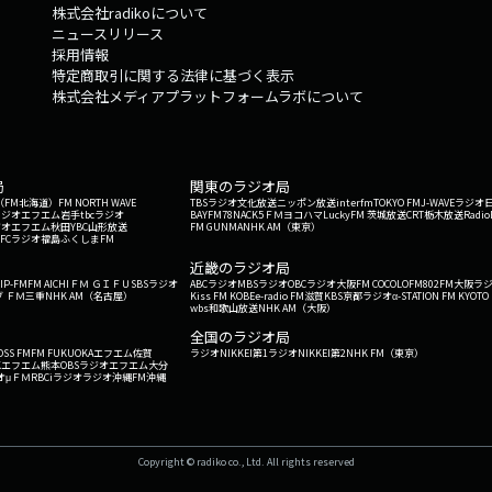
株式会社radikoについて
ニュースリリース
採用情報
特定商取引に関する法律に基づく表示
株式会社メディアプラットフォームラボについて
局
関東のラジオ局
G'（FM北海道）
FM NORTH WAVE
TBSラジオ
文化放送
ニッポン放送
interfm
TOKYO FM
J-WAVE
ラジオ
ラジオ
エフエム岩手
tbcラジオ
BAYFM78
NACK5
ＦＭヨコハマ
LuckyFM 茨城放送
CRT栃木放送
Radio
ジオ
エフエム秋田
YBC山形放送
FM GUNMA
NHK AM（東京）
RFCラジオ福島
ふくしまFM
）
近畿のラジオ局
IP-FM
FM AICHI
ＦＭ ＧＩＦＵ
SBSラジオ
ABCラジオ
MBSラジオ
OBCラジオ大阪
FM COCOLO
FM802
FM大阪
ラ
 ＦＭ三重
NHK AM（名古屋）
Kiss FM KOBE
e-radio FM滋賀
KBS京都ラジオ
α-STATION FM KYOTO
wbs和歌山放送
NHK AM（大阪）
全国のラジオ局
OSS FM
FM FUKUOKA
エフエム佐賀
ラジオNIKKEI第1
ラジオNIKKEI第2
NHK FM（東京）
Kエフエム熊本
OBSラジオ
エフエム大分
オ
μＦＭ
RBCiラジオ
ラジオ沖縄
FM沖縄
Copyright © radiko co., Ltd. All rights reserved