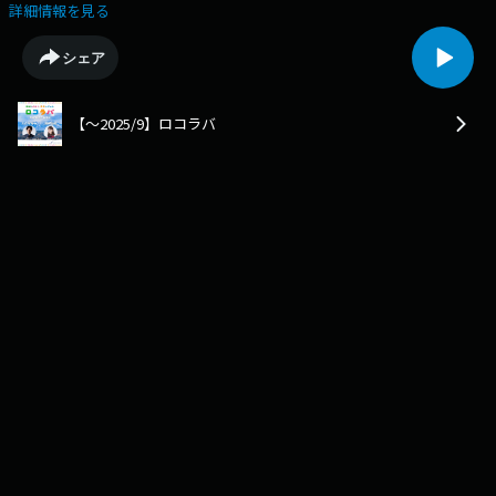
ラバランチ」天谷窓大さんとお届けします。9/7の放送では、兵庫県但馬
詳細情報を見る
市の「とち餅」をご紹介しました。ロコラバWebサイトも合わせてご覧く
ださい!
シェア
【～2025/9】ロコラバ