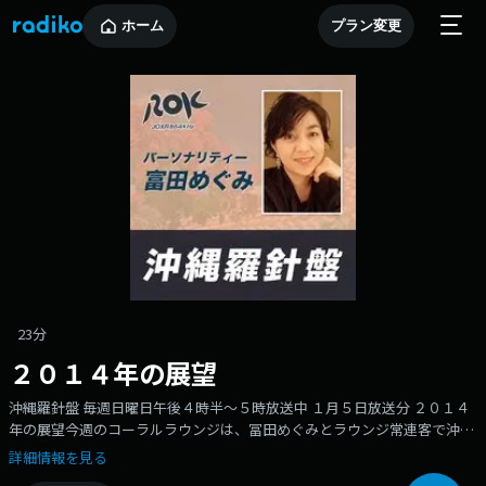
ホーム
プラン変更
23分
２０１４年の展望
沖縄羅針盤 毎週日曜日午後４時半〜５時放送中 １月５日放送分 ２０１４
年の展望今週のコーラルラウンジは、冨田めぐみとラウンジ常連客で沖縄
大学地域研究所特別研究員の島田勝也さんとのおしゃべり。 ２０１４年の
詳細情報を見る
沖縄はいったいどうなるのか？そして話は、沖縄羅針盤を応援していただ