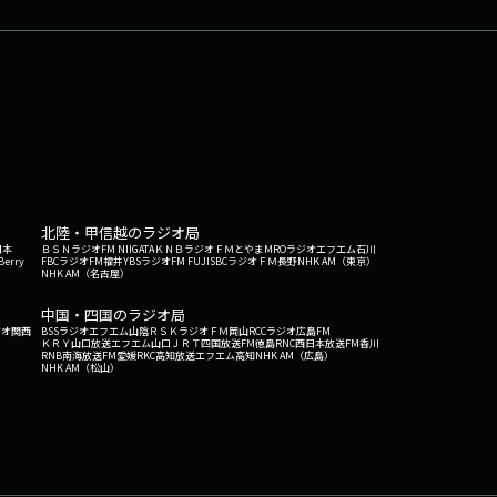
北陸・甲信越のラジオ局
日本
ＢＳＮラジオ
FM NIIGATA
ＫＮＢラジオ
ＦＭとやま
MROラジオ
エフエム石川
Berry
FBCラジオ
FM福井
YBSラジオ
FM FUJI
SBCラジオ
ＦＭ長野
NHK AM（東京）
NHK AM（名古屋）
中国・四国のラジオ局
ジオ関西
BSSラジオ
エフエム山陰
ＲＳＫラジオ
ＦＭ岡山
RCCラジオ
広島FM
ＫＲＹ山口放送
エフエム山口
ＪＲＴ四国放送
FM徳島
RNC西日本放送
FM香川
RNB南海放送
FM愛媛
RKC高知放送
エフエム高知
NHK AM（広島）
NHK AM（松山）