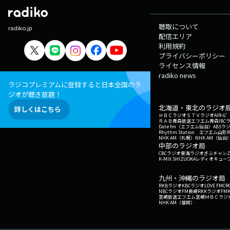
聴取について
radiko.jp
配信エリア
利用規約
プライバシーポリシー
ライセンス情報
radiko news
ラジコプレミアムに登録すると日本全国のラ
ジオが聴き放題！
北海道・東北のラジオ
詳しくはこちら
ＨＢＣラジオ
ＳＴＶラジオ
AIR-
ＲＡＢ青森放送
エフエム青森
IBC
Date fm（エフエム仙台）
ABSラ
Rhythm Station エフエム山形
NHK AM（札幌）
NHK AM（仙台
中部のラジオ局
CBCラジオ
東海ラジオ
ぎふチャン
Z
K-MIX SHIZUOKA
レディオキューブ
九州・沖縄のラジオ局
RKBラジオ
KBCラジオ
LOVE FM
CR
NBCラジオ
FM長崎
RKKラジオ
FM
宮崎放送
エフエム宮崎
ＭＢＣラジ
NHK AM（福岡）