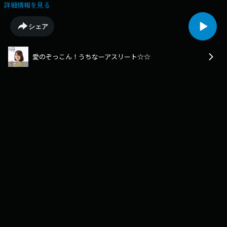
う間に第３弾です。 今週は、これまでに 小禄・豊見城高校などでチーム
詳細情報を見る
を 何度も全国に導いた名将・ 現在は沖縄水産高校で指揮を執る嘉陽宗紀
先生のインタビューをお送りします。 嘉陽先生に 高校時代、安里先生か
シェア
ら教わったことや、 自身の指導の際に大切にしている ”沖縄らしさ”につ
いてお話をお伺いしました。 注：著作権等の関係で、 番組BGM・テーマ
曲などは 実際の放送のものとは 異なるものを使用しています。
愛のぞっこん！うちなーアスリート☆☆