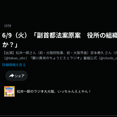
15分
6/9（火）「副首都法案原案 役所の組
か？」
【出演】松井一郎さん（前・大阪府知事、前・大阪市長）安本寿久 さん（元
（@takao_obc）『藤川貴央のちょうどえぇラジオ』番組公式（@chod
ん！』自民、維新実務者協議でまとまった副首都法案の原案副首都になっ
詳細情報を見る
んが語ります。➡https://www.obc1314.co.jp/bangumi/chodo
chodo@obc1314.co.jpまでお寄せ下さい。「Ｘ」などSNSでは #ち
シェア
松井一郎のラジオ大大阪、いっちゃんえぇやん！