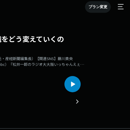
プラン変更
織をどう変えていくの
・産経新聞編集長）【関連SNS】藤川貴央
o_obc）『松井一郎のラジオ大大阪いっちゃんえぇや
た場合、役所の組織づくりはどうなるのか？松井さ
/松井さん、安本さんへのご質問や、ご感想などは✉
ょうどえぇラジオを付けて呟いて下さいね。