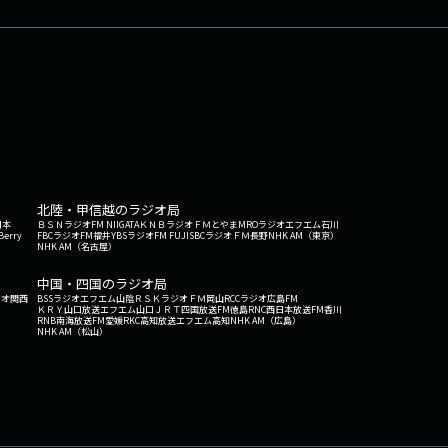
北陸・甲信越のラジオ局
日本
ＢＳＮラジオ
FM NIIGATA
ＫＮＢラジオ
ＦＭとやま
MROラジオ
エフエム石川
Berry
FBCラジオ
FM福井
YBSラジオ
FM FUJI
SBCラジオ
ＦＭ長野
NHK AM（東京）
NHK AM（名古屋）
中国・四国のラジオ局
ジオ関西
BSSラジオ
エフエム山陰
ＲＳＫラジオ
ＦＭ岡山
RCCラジオ
広島FM
ＫＲＹ山口放送
エフエム山口
ＪＲＴ四国放送
FM徳島
RNC西日本放送
FM香川
RNB南海放送
FM愛媛
RKC高知放送
エフエム高知
NHK AM（広島）
NHK AM（松山）