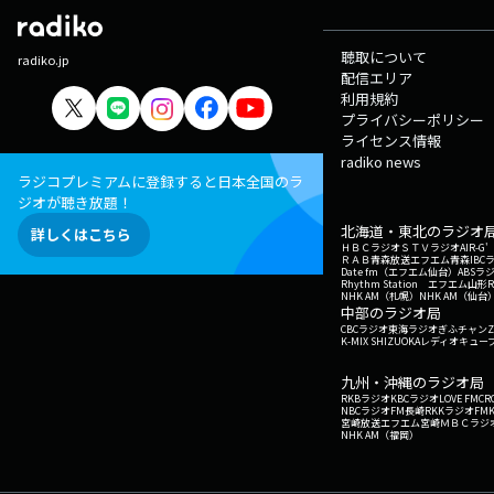
聴取について
radiko.jp
配信エリア
利用規約
プライバシーポリシー
ライセンス情報
radiko news
ラジコプレミアムに登録すると日本全国のラ
ジオが聴き放題！
北海道・東北のラジオ
詳しくはこちら
ＨＢＣラジオ
ＳＴＶラジオ
AIR-
ＲＡＢ青森放送
エフエム青森
IBC
Date fm（エフエム仙台）
ABSラ
Rhythm Station エフエム山形
NHK AM（札幌）
NHK AM（仙台
中部のラジオ局
CBCラジオ
東海ラジオ
ぎふチャン
Z
K-MIX SHIZUOKA
レディオキューブ
九州・沖縄のラジオ局
RKBラジオ
KBCラジオ
LOVE FM
CR
NBCラジオ
FM長崎
RKKラジオ
FM
宮崎放送
エフエム宮崎
ＭＢＣラジ
NHK AM（福岡）