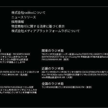
株式会社radikoについて
ニュースリリース
採用情報
特定商取引に関する法律に基づく表示
株式会社メディアプラットフォームラボについて
局
関東のラジオ局
G'（FM北海道）
FM NORTH WAVE
TBSラジオ
文化放送
ニッポン放送
interfm
TOKYO FM
J-WAVE
ラジオ
ラジオ
エフエム岩手
tbcラジオ
BAYFM78
NACK5
ＦＭヨコハマ
LuckyFM 茨城放送
CRT栃木放送
Radio
ジオ
エフエム秋田
YBC山形放送
FM GUNMA
NHK AM（東京）
RFCラジオ福島
ふくしまFM
）
近畿のラジオ局
IP-FM
FM AICHI
ＦＭ ＧＩＦＵ
SBSラジオ
ABCラジオ
MBSラジオ
OBCラジオ大阪
FM COCOLO
FM802
FM大阪
ラ
 ＦＭ三重
NHK AM（名古屋）
Kiss FM KOBE
e-radio FM滋賀
KBS京都ラジオ
α-STATION FM KYOTO
wbs和歌山放送
NHK AM（大阪）
全国のラジオ局
OSS FM
FM FUKUOKA
エフエム佐賀
ラジオNIKKEI第1
ラジオNIKKEI第2
NHK FM（東京）
Kエフエム熊本
OBSラジオ
エフエム大分
オ
μＦＭ
RBCiラジオ
ラジオ沖縄
FM沖縄