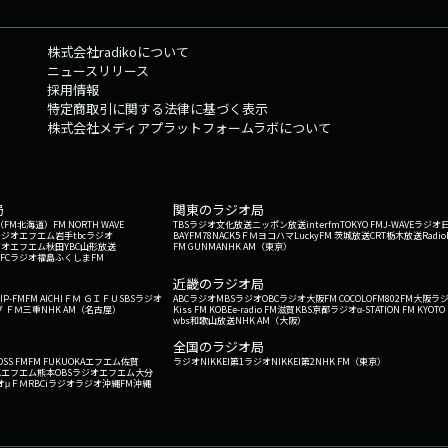
株式会社radikoについて
ニュースリリース
採用情報
特定商取引に関する法律に基づく表示
株式会社メディアプラットフォームラボについて
局
関東のラジオ局
G'（FM北海道）
FM NORTH WAVE
TBSラジオ
文化放送
ニッポン放送
interfm
TOKYO FM
J-WAVE
ラジオ
ラジオ
エフエム岩手
tbcラジオ
BAYFM78
NACK5
ＦＭヨコハマ
LuckyFM 茨城放送
CRT栃木放送
Radio
ジオ
エフエム秋田
YBC山形放送
FM GUNMA
NHK AM（東京）
RFCラジオ福島
ふくしまFM
）
近畿のラジオ局
IP-FM
FM AICHI
ＦＭ ＧＩＦＵ
SBSラジオ
ABCラジオ
MBSラジオ
OBCラジオ大阪
FM COCOLO
FM802
FM大阪
ラ
 ＦＭ三重
NHK AM（名古屋）
Kiss FM KOBE
e-radio FM滋賀
KBS京都ラジオ
α-STATION FM KYOTO
wbs和歌山放送
NHK AM（大阪）
全国のラジオ局
OSS FM
FM FUKUOKA
エフエム佐賀
ラジオNIKKEI第1
ラジオNIKKEI第2
NHK FM（東京）
Kエフエム熊本
OBSラジオ
エフエム大分
オ
μＦＭ
RBCiラジオ
ラジオ沖縄
FM沖縄