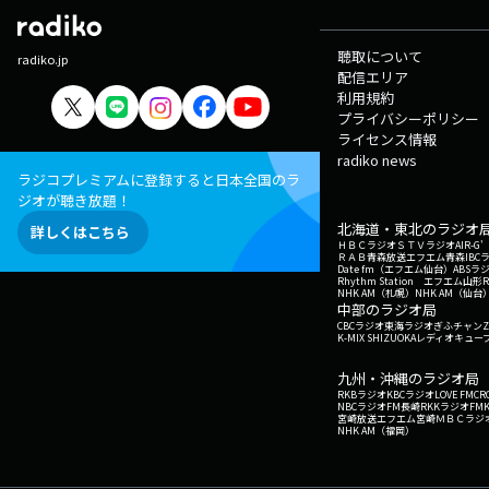
聴取について
radiko.jp
配信エリア
利用規約
プライバシーポリシー
ライセンス情報
radiko news
ラジコプレミアムに登録すると日本全国のラ
ジオが聴き放題！
北海道・東北のラジオ
詳しくはこちら
ＨＢＣラジオ
ＳＴＶラジオ
AIR-
ＲＡＢ青森放送
エフエム青森
IBC
Date fm（エフエム仙台）
ABSラ
Rhythm Station エフエム山形
NHK AM（札幌）
NHK AM（仙台
中部のラジオ局
CBCラジオ
東海ラジオ
ぎふチャン
Z
K-MIX SHIZUOKA
レディオキューブ
九州・沖縄のラジオ局
RKBラジオ
KBCラジオ
LOVE FM
CR
NBCラジオ
FM長崎
RKKラジオ
FM
宮崎放送
エフエム宮崎
ＭＢＣラジ
NHK AM（福岡）