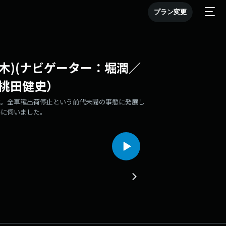
プラン変更
21日(木)(ナビゲーター：堀潤／
桃田健史）
施。全車種出荷停止という前代未聞の事態に発展し
んに伺いました。