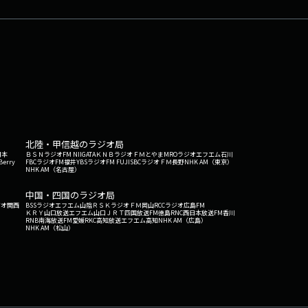
北陸・甲信越のラジオ局
日本
ＢＳＮラジオ
FM NIIGATA
ＫＮＢラジオ
ＦＭとやま
MROラジオ
エフエム石川
Berry
FBCラジオ
FM福井
YBSラジオ
FM FUJI
SBCラジオ
ＦＭ長野
NHK AM（東京）
NHK AM（名古屋）
中国・四国のラジオ局
ジオ関西
BSSラジオ
エフエム山陰
ＲＳＫラジオ
ＦＭ岡山
RCCラジオ
広島FM
ＫＲＹ山口放送
エフエム山口
ＪＲＴ四国放送
FM徳島
RNC西日本放送
FM香川
RNB南海放送
FM愛媛
RKC高知放送
エフエム高知
NHK AM（広島）
NHK AM（松山）