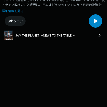
トランプ政権のもと世界は、日本はどうなっていくのか？日米の政治を見
つめてきたグレン・S・フクシマさんに伺います。
詳細情報を見る
シェア
JAM THE PLANET ～NEWS TO THE TABLE～