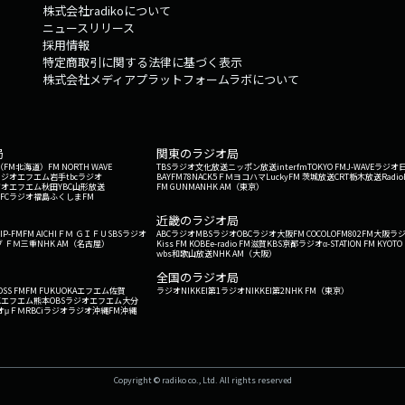
株式会社radikoについて
ニュースリリース
採用情報
特定商取引に関する法律に基づく表示
株式会社メディアプラットフォームラボについて
局
関東のラジオ局
G'（FM北海道）
FM NORTH WAVE
TBSラジオ
文化放送
ニッポン放送
interfm
TOKYO FM
J-WAVE
ラジオ
ラジオ
エフエム岩手
tbcラジオ
BAYFM78
NACK5
ＦＭヨコハマ
LuckyFM 茨城放送
CRT栃木放送
Radio
ジオ
エフエム秋田
YBC山形放送
FM GUNMA
NHK AM（東京）
RFCラジオ福島
ふくしまFM
）
近畿のラジオ局
IP-FM
FM AICHI
ＦＭ ＧＩＦＵ
SBSラジオ
ABCラジオ
MBSラジオ
OBCラジオ大阪
FM COCOLO
FM802
FM大阪
ラ
 ＦＭ三重
NHK AM（名古屋）
Kiss FM KOBE
e-radio FM滋賀
KBS京都ラジオ
α-STATION FM KYOTO
wbs和歌山放送
NHK AM（大阪）
全国のラジオ局
OSS FM
FM FUKUOKA
エフエム佐賀
ラジオNIKKEI第1
ラジオNIKKEI第2
NHK FM（東京）
Kエフエム熊本
OBSラジオ
エフエム大分
オ
μＦＭ
RBCiラジオ
ラジオ沖縄
FM沖縄
Copyright © radiko co., Ltd. All rights reserved