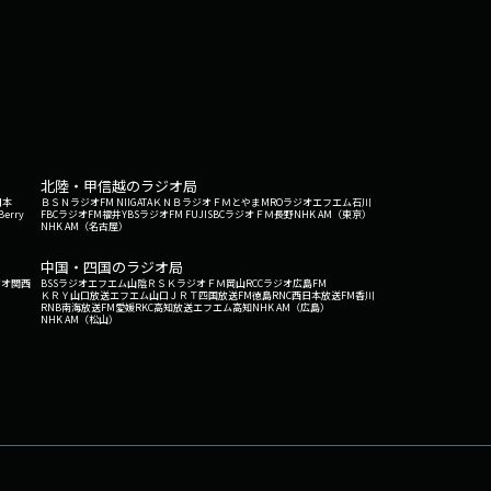
北陸・甲信越のラジオ局
日本
ＢＳＮラジオ
FM NIIGATA
ＫＮＢラジオ
ＦＭとやま
MROラジオ
エフエム石川
Berry
FBCラジオ
FM福井
YBSラジオ
FM FUJI
SBCラジオ
ＦＭ長野
NHK AM（東京）
NHK AM（名古屋）
中国・四国のラジオ局
ジオ関西
BSSラジオ
エフエム山陰
ＲＳＫラジオ
ＦＭ岡山
RCCラジオ
広島FM
ＫＲＹ山口放送
エフエム山口
ＪＲＴ四国放送
FM徳島
RNC西日本放送
FM香川
RNB南海放送
FM愛媛
RKC高知放送
エフエム高知
NHK AM（広島）
NHK AM（松山）