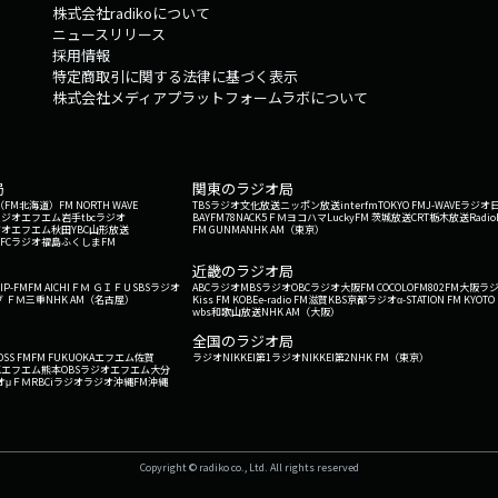
株式会社radikoについて
ニュースリリース
採用情報
特定商取引に関する法律に基づく表示
株式会社メディアプラットフォームラボについて
局
関東のラジオ局
G'（FM北海道）
FM NORTH WAVE
TBSラジオ
文化放送
ニッポン放送
interfm
TOKYO FM
J-WAVE
ラジオ
ラジオ
エフエム岩手
tbcラジオ
BAYFM78
NACK5
ＦＭヨコハマ
LuckyFM 茨城放送
CRT栃木放送
Radio
ジオ
エフエム秋田
YBC山形放送
FM GUNMA
NHK AM（東京）
RFCラジオ福島
ふくしまFM
）
近畿のラジオ局
IP-FM
FM AICHI
ＦＭ ＧＩＦＵ
SBSラジオ
ABCラジオ
MBSラジオ
OBCラジオ大阪
FM COCOLO
FM802
FM大阪
ラ
 ＦＭ三重
NHK AM（名古屋）
Kiss FM KOBE
e-radio FM滋賀
KBS京都ラジオ
α-STATION FM KYOTO
wbs和歌山放送
NHK AM（大阪）
全国のラジオ局
OSS FM
FM FUKUOKA
エフエム佐賀
ラジオNIKKEI第1
ラジオNIKKEI第2
NHK FM（東京）
Kエフエム熊本
OBSラジオ
エフエム大分
オ
μＦＭ
RBCiラジオ
ラジオ沖縄
FM沖縄
Copyright © radiko co., Ltd. All rights reserved