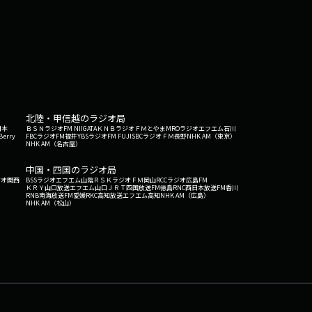
北陸・甲信越のラジオ局
日本
ＢＳＮラジオ
FM NIIGATA
ＫＮＢラジオ
ＦＭとやま
MROラジオ
エフエム石川
Berry
FBCラジオ
FM福井
YBSラジオ
FM FUJI
SBCラジオ
ＦＭ長野
NHK AM（東京）
NHK AM（名古屋）
中国・四国のラジオ局
ジオ関西
BSSラジオ
エフエム山陰
ＲＳＫラジオ
ＦＭ岡山
RCCラジオ
広島FM
ＫＲＹ山口放送
エフエム山口
ＪＲＴ四国放送
FM徳島
RNC西日本放送
FM香川
RNB南海放送
FM愛媛
RKC高知放送
エフエム高知
NHK AM（広島）
NHK AM（松山）