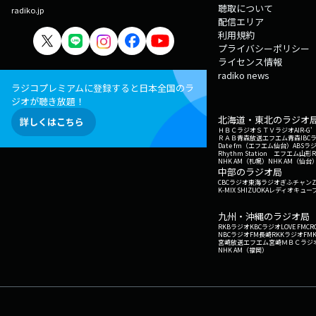
聴取について
radiko.jp
配信エリア
利用規約
プライバシーポリシー
ライセンス情報
radiko news
ラジコプレミアムに登録すると日本全国のラ
ジオが聴き放題！
北海道・東北のラジオ
詳しくはこちら
ＨＢＣラジオ
ＳＴＶラジオ
AIR-
ＲＡＢ青森放送
エフエム青森
IBC
Date fm（エフエム仙台）
ABSラ
Rhythm Station エフエム山形
NHK AM（札幌）
NHK AM（仙台
中部のラジオ局
CBCラジオ
東海ラジオ
ぎふチャン
Z
K-MIX SHIZUOKA
レディオキューブ
九州・沖縄のラジオ局
RKBラジオ
KBCラジオ
LOVE FM
CR
NBCラジオ
FM長崎
RKKラジオ
FM
宮崎放送
エフエム宮崎
ＭＢＣラジ
NHK AM（福岡）