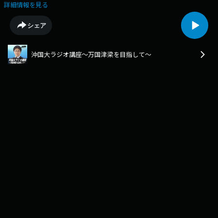
10月9日の放送は、産業情報学部企業 システム学科の小原満春先生を迎え
詳細情報を見る
てお送りしました。講義タイトルは「沖縄ブランドと沖縄移住」(前篇)で
す。
シェア
沖国大ラジオ講座～万国津梁を目指して～