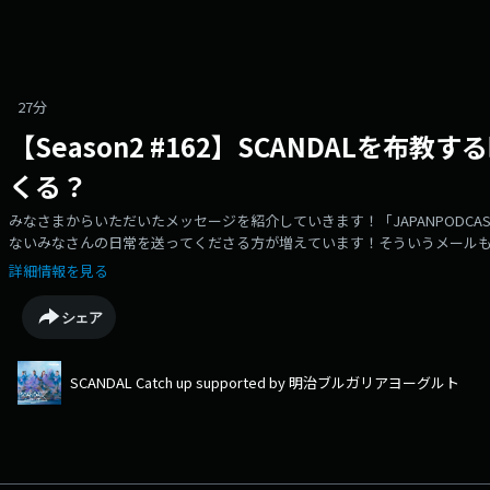
27分
【Season2 #162】SCANDALを布
くる？
みなさまからいただいたメッセージを紹介していきます！「JAPANPODCAST
ないみなさんの日常を送ってくださる方が増えています！そういうメールも大
などなどなんでも大丈夫です。そして、久しぶりにスメンタルをやってほ
詳細情報を見る
ましょうか…！【お知らせ】5月10日（日）19時ーからは、TOKYO FM SUNDAY SPEC
明治ブルガリアヨーグルト」〜ON AIR〜が決定しました！生放送です！5月2
シェア
オリジナルアルバム『ECHO』、あわせて 5月15日「ヨーグルトの日」を
のメールテーマは「私の小さな栄光」！普段はあまり言ってないけど、ちょ
ド”を大募集。メッセージが紹介された方全員に「明治ブルガリアヨーグルト
SCANDAL Catch up supported by 明治ブルガリアヨーグルト
ールテーマ『Girl is Connect』を募集します★1月21日にリリースされた、配
定のメールテーマです。ゴースト＝目立たないもの。誰かと誰かをつないだ
ではないけど、ひそかにお役に立てたかも…というエピソードをお待ちし
ーへの質問、4人に話してほしいトークテーマ、コーナーへのメールも随時
ージにいれてください。⁠⁠⁠⁠⁠⁠⁠⁠⁠⁠⁠⁠⁠⁠⁠⁠⁠⁠⁠⁠⁠⁠⁠⁠⁠⁠⁠⁠⁠⁠すべてのメールはこちら⁠⁠⁠⁠⁠⁠⁠⁠⁠⁠⁠⁠⁠⁠⁠⁠⁠⁠⁠⁠⁠⁠