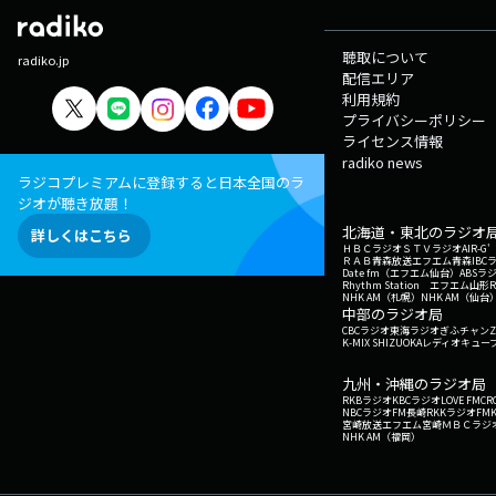
聴取について
radiko.jp
配信エリア
利用規約
プライバシーポリシー
ライセンス情報
radiko news
ラジコプレミアムに登録すると日本全国のラ
ジオが聴き放題！
北海道・東北のラジオ
詳しくはこちら
ＨＢＣラジオ
ＳＴＶラジオ
AIR-
ＲＡＢ青森放送
エフエム青森
IBC
Date fm（エフエム仙台）
ABSラ
Rhythm Station エフエム山形
NHK AM（札幌）
NHK AM（仙台
中部のラジオ局
CBCラジオ
東海ラジオ
ぎふチャン
Z
K-MIX SHIZUOKA
レディオキューブ
九州・沖縄のラジオ局
RKBラジオ
KBCラジオ
LOVE FM
CR
NBCラジオ
FM長崎
RKKラジオ
FM
宮崎放送
エフエム宮崎
ＭＢＣラジ
NHK AM（福岡）