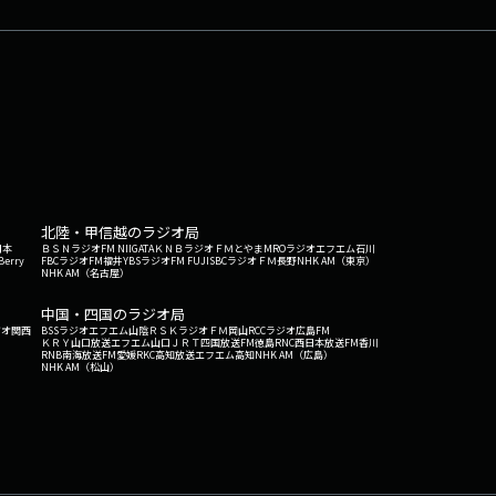
アップ海外にお住まいの方からメールを募集し、住ん
送ってください。(ex)「天才と変わり者」「親
としても、めちゃくちゃ強そうな、ひらがな四文
の地元にしかない近隣エリアにしかない「モノ」
ない「世界」のことを学ぶコーナーです。みなさん
ーパースーパーあなたが使っているスーパー、気に
⁠⁠⁠⁠⁠⁠⁠⁠⁠⁠⁠⁠⁠⁠⁠⁠⁠⁠⁠⁠⁠⁠⁠SCANDAL OfficialX⁠⁠⁠⁠⁠⁠⁠⁠⁠⁠⁠⁠⁠⁠⁠⁠⁠⁠⁠⁠⁠⁠⁠⁠⁠⁠⁠⁠
北陸・甲信越のラジオ局
日本
ＢＳＮラジオ
FM NIIGATA
ＫＮＢラジオ
ＦＭとやま
MROラジオ
エフエム石川
Berry
FBCラジオ
FM福井
YBSラジオ
FM FUJI
SBCラジオ
ＦＭ長野
NHK AM（東京）
NHK AM（名古屋）
中国・四国のラジオ局
ジオ関西
BSSラジオ
エフエム山陰
ＲＳＫラジオ
ＦＭ岡山
RCCラジオ
広島FM
ＫＲＹ山口放送
エフエム山口
ＪＲＴ四国放送
FM徳島
RNC西日本放送
FM香川
RNB南海放送
FM愛媛
RKC高知放送
エフエム高知
NHK AM（広島）
NHK AM（松山）