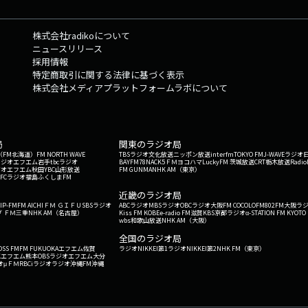
ンド（例：聖飢魔II,BOOWY)を教えてください。★なるほどザキャッチ
でいる海外のクイズを出します。★境界線協会境界線が曖昧な出来事や言葉を
株式会社radikoについて
切とお節介」「味のある絵と下手な絵」★最強の四文字語感としても意味
ニュースリリース
字・漢字四文字を探すコーナー。新たに言葉を作っても大丈夫です！★私
採用情報
「コト」を教えてください。★SCANDALの知らない世界メンバーが知ら
特定商取引に関する法律に基づく表示
が知ってて、メンバーが知らなそうな世界のことを送ってください。★ス
株式会社メディアプラットフォームラボについて
なっているスーパー、地元のスーパーなど、スーパーの情報を送ってください！⁠⁠⁠⁠⁠⁠⁠⁠⁠⁠⁠⁠⁠⁠⁠⁠⁠⁠⁠⁠⁠⁠⁠⁠⁠⁠⁠⁠SCANDAL OfficialSite⁠⁠⁠⁠⁠⁠⁠⁠⁠⁠⁠⁠⁠⁠⁠⁠⁠⁠⁠⁠⁠⁠⁠⁠⁠⁠⁠⁠
局
関東のラジオ局
G'（FM北海道）
FM NORTH WAVE
TBSラジオ
文化放送
ニッポン放送
interfm
TOKYO FM
J-WAVE
ラジオ
ラジオ
エフエム岩手
tbcラジオ
BAYFM78
NACK5
ＦＭヨコハマ
LuckyFM 茨城放送
CRT栃木放送
Radio
ジオ
エフエム秋田
YBC山形放送
FM GUNMA
NHK AM（東京）
RFCラジオ福島
ふくしまFM
）
近畿のラジオ局
IP-FM
FM AICHI
ＦＭ ＧＩＦＵ
SBSラジオ
ABCラジオ
MBSラジオ
OBCラジオ大阪
FM COCOLO
FM802
FM大阪
ラ
 ＦＭ三重
NHK AM（名古屋）
Kiss FM KOBE
e-radio FM滋賀
KBS京都ラジオ
α-STATION FM KYOTO
wbs和歌山放送
NHK AM（大阪）
全国のラジオ局
OSS FM
FM FUKUOKA
エフエム佐賀
ラジオNIKKEI第1
ラジオNIKKEI第2
NHK FM（東京）
Kエフエム熊本
OBSラジオ
エフエム大分
オ
μＦＭ
RBCiラジオ
ラジオ沖縄
FM沖縄