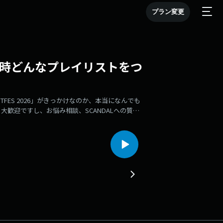
プラン変更
教する時どんなプレイリストをつ
FES 2026」がきっかけなのか、本当になんでも
歓迎ですし、お悩み相談、SCANDALへの質問
しいという声も届きました。久しぶりにいつかやり
IAL「SCANDAL Catch up supported by
7日（水）にリリースされるSCANDAL12枚目の
祝して、スペシャルな1時間をお届けします！募集中
っとだけ自慢したい…あなたの“栄光エピソー
LB81ギフト券」をプレゼント！★期間限定でメ
信シングル『Girl is Ghost』を記念して、期間限
り、何かと何かをつないだり、脚光を浴びたわけ
ております！★あなたの近状、番組の感想、メンバ
募集中です！先生の方は「先生です！」とメッセ
⁠⁠⁠⁠⁠⁠⁠【 コーナー 】★SCANDAL その前にSCANDALを好きになる前にハマったバ