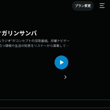
プラン変更
！オガリンサンバ
つかるラジオ"がコンセプトの深夜番組。月曜ナビゲー
に役立つ情報や生活の知恵をリスナーから募集して、
「車酔いの対策」「みかん」「マツケンサンバⅡ」
OLE！！※「SPARK」2024年1月8日 放送