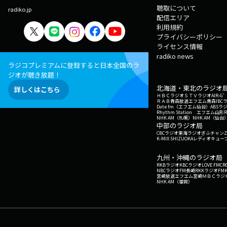
聴取について
radiko.jp
配信エリア
利用規約
プライバシーポリシー
ライセンス情報
radiko news
ラジコプレミアムに登録すると日本全国のラ
ジオが聴き放題！
北海道・東北のラジオ
詳しくはこちら
ＨＢＣラジオ
ＳＴＶラジオ
AIR-
ＲＡＢ青森放送
エフエム青森
IBC
Date fm（エフエム仙台）
ABSラ
Rhythm Station エフエム山形
NHK AM（札幌）
NHK AM（仙台
中部のラジオ局
CBCラジオ
東海ラジオ
ぎふチャン
Z
K-MIX SHIZUOKA
レディオキューブ
九州・沖縄のラジオ局
RKBラジオ
KBCラジオ
LOVE FM
CR
NBCラジオ
FM長崎
RKKラジオ
FM
宮崎放送
エフエム宮崎
ＭＢＣラジ
NHK AM（福岡）