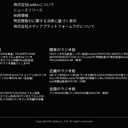
株式会社radikoについて
ニュースリリース
採用情報
特定商取引に関する法律に基づく表示
株式会社メディアプラットフォームラボについて
局
関東のラジオ局
G'（FM北海道）
FM NORTH WAVE
TBSラジオ
文化放送
ニッポン放送
interfm
TOKYO FM
J-WAVE
ラジオ
ラジオ
エフエム岩手
tbcラジオ
BAYFM78
NACK5
ＦＭヨコハマ
LuckyFM 茨城放送
CRT栃木放送
Radio
ジオ
エフエム秋田
YBC山形放送
FM GUNMA
NHK AM（東京）
RFCラジオ福島
ふくしまFM
）
近畿のラジオ局
IP-FM
FM AICHI
ＦＭ ＧＩＦＵ
SBSラジオ
ABCラジオ
MBSラジオ
OBCラジオ大阪
FM COCOLO
FM802
FM大阪
ラ
 ＦＭ三重
NHK AM（名古屋）
Kiss FM KOBE
e-radio FM滋賀
KBS京都ラジオ
α-STATION FM KYOTO
wbs和歌山放送
NHK AM（大阪）
全国のラジオ局
OSS FM
FM FUKUOKA
エフエム佐賀
ラジオNIKKEI第1
ラジオNIKKEI第2
NHK FM（東京）
Kエフエム熊本
OBSラジオ
エフエム大分
オ
μＦＭ
RBCiラジオ
ラジオ沖縄
FM沖縄
Copyright © radiko co., Ltd. All rights reserved