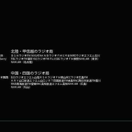
北陸・甲信越のラジオ局
日本
ＢＳＮラジオ
FM NIIGATA
ＫＮＢラジオ
ＦＭとやま
MROラジオ
エフエム石川
Berry
FBCラジオ
FM福井
YBSラジオ
FM FUJI
SBCラジオ
ＦＭ長野
NHK AM（東京）
NHK AM（名古屋）
中国・四国のラジオ局
ジオ関西
BSSラジオ
エフエム山陰
ＲＳＫラジオ
ＦＭ岡山
RCCラジオ
広島FM
ＫＲＹ山口放送
エフエム山口
ＪＲＴ四国放送
FM徳島
RNC西日本放送
FM香川
RNB南海放送
FM愛媛
RKC高知放送
エフエム高知
NHK AM（広島）
NHK AM（松山）