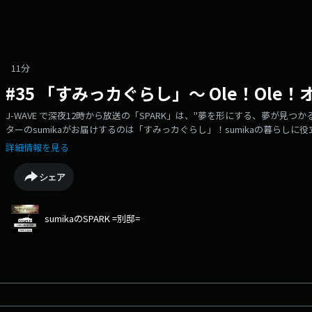
11分
#35 「すみっカぐらし」〜 Ole！Ole
J-WAVE で深夜12時から放送の「SPARK」は、"夢を形にする、夢が見
ターのsumikaがお届けするのは「すみっカぐらし」！sumikaの暮らし
必要な情報だったかどうかをメンバーがしっかりジャッジします！今回は
詳細情報を見る
にまつわる情報を紹介！これを聞けば冬のバカンスも暖房対策もバッチリです！！
分を再編集しています。
シェア
sumikaのSPARK =別邸=