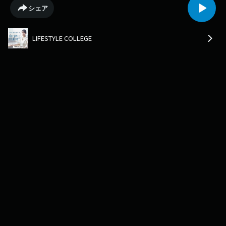
湾芸術大学を卒業後、沖縄県立芸術大学 絵画専攻に短期留学し、台湾と日
シェア
本で活動をスタート。以来、さまざまな作品を発表されていらっしゃいま
す。番組SNSではゲストとの写真もアップされています。番組アカウント
とはこちらから👇▼UR LIFESTYLE COLLEGE 公式X🐦▼UR LIFESTYLE
LIFESTYLE COLLEGE
COLLEGE 公式Instagram📷UR LIFE STLYE COLLEGEは毎週日曜日18:00から
📻札幌 FM NORTH WAVE、東京J-WAVE、名古屋 ZIP-FM、大阪 FM802、福
岡CROSSFMのJFL5局で放送中です。ラジオでは様々なジャンルのエキス
パートにお話を伺うコーナーもお届けしていますので、ぜひこちらも聞い
てみてください。番組HP：https://www.j-wave.co.jp/original/lscollege/