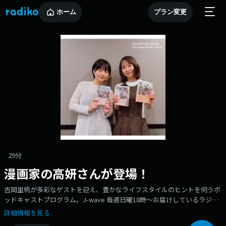
ホーム
プラン変更
29分
漫画家の高妍さんが登場！
吉岡里帆が多彩なゲストを迎え、豊かなライフスタイルのヒントを伺うポ
ッドキャストプログラム。J-wave 毎週日曜18時～お届けしているラジオ
番組『UR LIFESTYLE COLLEGE』からゲストトークパートを配信します。
詳細情報を見る
今回は、漫画家の高妍さんが登場！高妍さんは、1996年 台湾生まれ。台