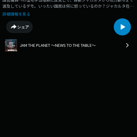
波及しているデモ。いったい国民は何に怒っているのか？ジャカルタ在
住、アジア経済研究所の川村晃一さんに伺います。
詳細情報を見る
シェア
JAM THE PLANET ～NEWS TO THE TABLE～