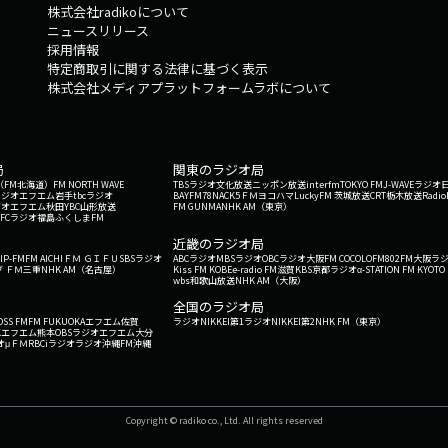
株式会社radikoについて
ニュースリリース
採用情報
特定商取引に関する法律に基づく表示
株式会社メディアプラットフォームラボについて
局
関東のラジオ局
G'（FM北海道）
FM NORTH WAVE
TBSラジオ
文化放送
ニッポン放送
interfm
TOKYO FM
J-WAVE
ラジオ
ラジオ
エフエム岩手
tbcラジオ
BAYFM78
NACK5
ＦＭヨコハマ
LuckyFM 茨城放送
CRT栃木放送
Radio
ジオ
エフエム秋田
YBC山形放送
FM GUNMA
NHK AM（東京）
RFCラジオ福島
ふくしまFM
）
近畿のラジオ局
IP-FM
FM AICHI
ＦＭ ＧＩＦＵ
SBSラジオ
ABCラジオ
MBSラジオ
OBCラジオ大阪
FM COCOLO
FM802
FM大阪
ラ
 ＦＭ三重
NHK AM（名古屋）
Kiss FM KOBE
e-radio FM滋賀
KBS京都ラジオ
α-STATION FM KYOTO
wbs和歌山放送
NHK AM（大阪）
全国のラジオ局
OSS FM
FM FUKUOKA
エフエム佐賀
ラジオNIKKEI第1
ラジオNIKKEI第2
NHK FM（東京）
Kエフエム熊本
OBSラジオ
エフエム大分
オ
μＦＭ
RBCiラジオ
ラジオ沖縄
FM沖縄
Copyright © radiko co., Ltd. All rights reserved