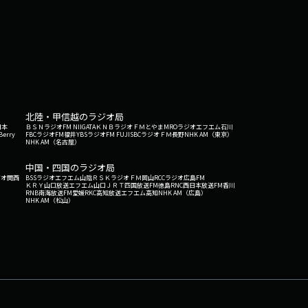
北陸・甲信越のラジオ局
日本
ＢＳＮラジオ
FM NIIGATA
ＫＮＢラジオ
ＦＭとやま
MROラジオ
エフエム石川
Berry
FBCラジオ
FM福井
YBSラジオ
FM FUJI
SBCラジオ
ＦＭ長野
NHK AM（東京）
NHK AM（名古屋）
中国・四国のラジオ局
ジオ関西
BSSラジオ
エフエム山陰
ＲＳＫラジオ
ＦＭ岡山
RCCラジオ
広島FM
ＫＲＹ山口放送
エフエム山口
ＪＲＴ四国放送
FM徳島
RNC西日本放送
FM香川
RNB南海放送
FM愛媛
RKC高知放送
エフエム高知
NHK AM（広島）
NHK AM（松山）