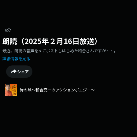
8分
朗読（2025年２月16日放送）
最近。朗読の音声をｘにポストしはじめた和合さんですが・・。
詳細情報を見る
シェア
詩の礫～和合亮一のアクションポエジー～