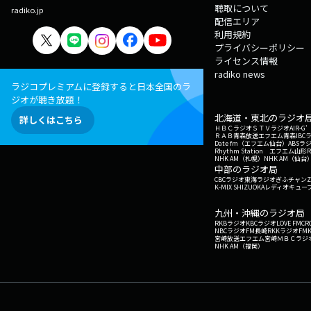
聴取について
radiko.jp
配信エリア
利用規約
プライバシーポリシー
ライセンス情報
radiko news
ラジコプレミアムに登録すると日本全国のラ
ジオが聴き放題！
北海道・東北のラジオ
詳しくはこちら
ＨＢＣラジオ
ＳＴＶラジオ
AIR-
ＲＡＢ青森放送
エフエム青森
IBC
Date fm（エフエム仙台）
ABSラ
Rhythm Station エフエム山形
NHK AM（札幌）
NHK AM（仙台
中部のラジオ局
CBCラジオ
東海ラジオ
ぎふチャン
Z
K-MIX SHIZUOKA
レディオキューブ
九州・沖縄のラジオ局
RKBラジオ
KBCラジオ
LOVE FM
CR
NBCラジオ
FM長崎
RKKラジオ
FM
宮崎放送
エフエム宮崎
ＭＢＣラジ
NHK AM（福岡）