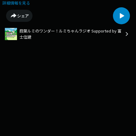
先は wgr@musicbird.co.jp
詳細情報を見る
シェア
葭葉ルミのワンダー！ルミちゃんラジオ Supported by 富
士住建