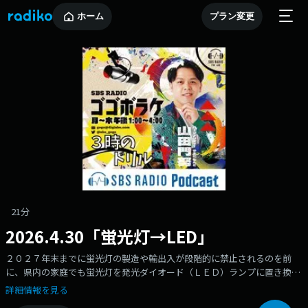
ホーム
プラン変更
21分
2026.4.30「蛍光灯→LED」
２０２７年末までに蛍光灯の製造や輸出入が段階的に禁止されるのを前
に、県内の家庭でも蛍光灯を発光ダイオード（ＬＥＤ）ランプに置き換え
る動きが広がりつつある。ただ、照明器具をそのままにして蛍光灯を付け
詳細情報を見る
替えるだけでは事故につながるケースもあり、家庭で注意が必要だ。編集