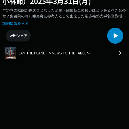
小林節）2025年3月31日(月)
与野党の結論が先送りとなった企業・団体献金の扱いはどうあるべきなの
か？衆議院の特別委員会に参考人として出席した慶応義塾大学名誉教授、
小林節さんに伺いました。
詳細情報を見る
シェア
JAM THE PLANET ～NEWS TO THE TABLE～