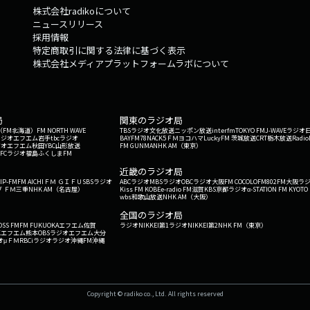
株式会社radikoについて
ニュースリリース
採用情報
特定商取引に関する法律に基づく表示
株式会社メディアプラットフォームラボについて
局
関東のラジオ局
G'（FM北海道）
FM NORTH WAVE
TBSラジオ
文化放送
ニッポン放送
interfm
TOKYO FM
J-WAVE
ラジオ
ラジオ
エフエム岩手
tbcラジオ
BAYFM78
NACK5
ＦＭヨコハマ
LuckyFM 茨城放送
CRT栃木放送
Radio
ジオ
エフエム秋田
YBC山形放送
FM GUNMA
NHK AM（東京）
RFCラジオ福島
ふくしまFM
）
近畿のラジオ局
IP-FM
FM AICHI
ＦＭ ＧＩＦＵ
SBSラジオ
ABCラジオ
MBSラジオ
OBCラジオ大阪
FM COCOLO
FM802
FM大阪
ラ
 ＦＭ三重
NHK AM（名古屋）
Kiss FM KOBE
e-radio FM滋賀
KBS京都ラジオ
α-STATION FM KYOTO
wbs和歌山放送
NHK AM（大阪）
全国のラジオ局
OSS FM
FM FUKUOKA
エフエム佐賀
ラジオNIKKEI第1
ラジオNIKKEI第2
NHK FM（東京）
Kエフエム熊本
OBSラジオ
エフエム大分
オ
μＦＭ
RBCiラジオ
ラジオ沖縄
FM沖縄
Copyright © radiko co., Ltd. All rights reserved