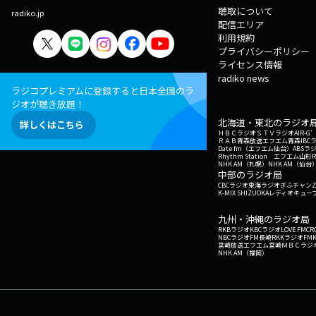
聴取について
radiko.jp
配信エリア
利用規約
プライバシーポリシー
ライセンス情報
radiko news
ラジコプレミアムに登録すると日本全国のラ
ジオが聴き放題！
北海道・東北のラジオ
詳しくはこちら
ＨＢＣラジオ
ＳＴＶラジオ
AIR-
ＲＡＢ青森放送
エフエム青森
IBC
Date fm（エフエム仙台）
ABSラ
Rhythm Station エフエム山形
NHK AM（札幌）
NHK AM（仙台
中部のラジオ局
CBCラジオ
東海ラジオ
ぎふチャン
Z
K-MIX SHIZUOKA
レディオキューブ
九州・沖縄のラジオ局
RKBラジオ
KBCラジオ
LOVE FM
CR
NBCラジオ
FM長崎
RKKラジオ
FM
宮崎放送
エフエム宮崎
ＭＢＣラジ
NHK AM（福岡）