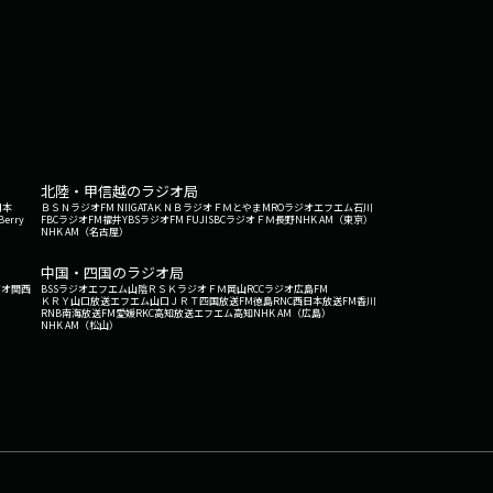
北陸・甲信越のラジオ局
日本
ＢＳＮラジオ
FM NIIGATA
ＫＮＢラジオ
ＦＭとやま
MROラジオ
エフエム石川
Berry
FBCラジオ
FM福井
YBSラジオ
FM FUJI
SBCラジオ
ＦＭ長野
NHK AM（東京）
NHK AM（名古屋）
中国・四国のラジオ局
ジオ関西
BSSラジオ
エフエム山陰
ＲＳＫラジオ
ＦＭ岡山
RCCラジオ
広島FM
ＫＲＹ山口放送
エフエム山口
ＪＲＴ四国放送
FM徳島
RNC西日本放送
FM香川
RNB南海放送
FM愛媛
RKC高知放送
エフエム高知
NHK AM（広島）
NHK AM（松山）