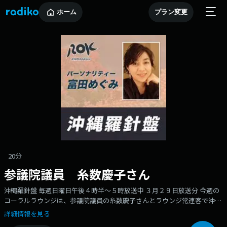
ホーム
プラン変更
20分
参議院議員 糸数慶子さん
沖縄羅針盤 毎週日曜日午後４時半～５時放送中 ３月２９日放送分 今週の
コーラルラウンジは、参議院議員の糸数慶子さんとラウンジ常連客で沖縄
大学地域研究所特別研究員の島田勝也さんとのおしゃべりです。 糸数さん
詳細情報を見る
は1947年、読谷村生まれ。高校卒業後、沖縄バスでバスガイドを長年務