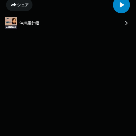
め、常に平和の視点と沖縄独自の自然や 文化にスポットをあてて沖縄を伝
シェア
え続け、平和バスガイドのさきがけとなります。その後、専門学校の講師
や、大学の非常勤講師を経た後、1992年沖縄県議会議員に初当選。2004
年には「平和の一議席」を訴えて参議院選挙に立候補し初当選を果たしま
沖縄羅針盤
す。 昨年からの沖縄を取巻く政治情勢を振り返りながら、沖縄に新たな軍
事基地を造らせないという訴えを海外で展開してこられているとのこと、
そのあたりを中心に伺っているようですよ。 それでは、どうぞ！