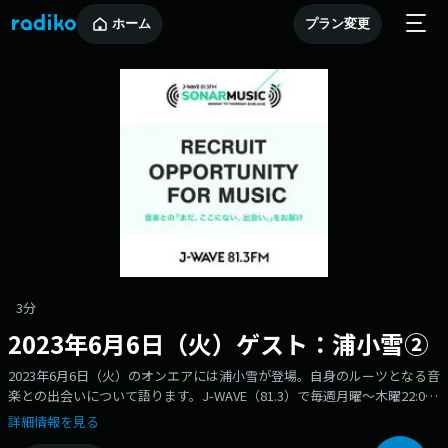
ホーム
プラン変更
3分
2023年6月6日（火）ゲスト：浦小雪②
2023年6月6日（火）のオンエアには浦小雪が登場。自身のルーツとなる音
楽との出会いについて語ります。J-WAVE（81.3）で毎週月曜～木曜22:00-
24:00にオンエアしているワイドプログラム『SONARMUSIC』内、毎日
詳細情報を見る
22:41-22:46にてオンエア中。音楽との「まだ、ここにない、出会い。」