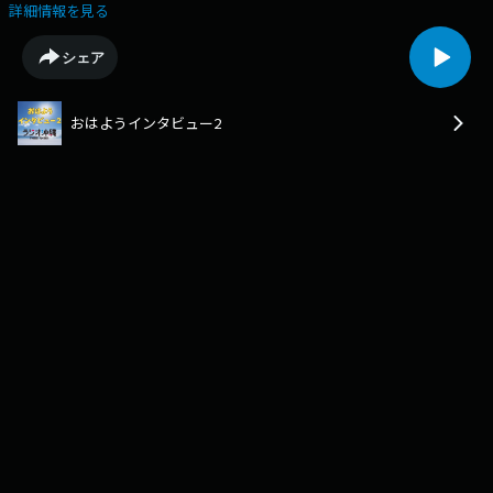
ました。長嶺さんは、1957年生まれで那覇市のご出身です。豊見城高校、
詳細情報を見る
沖縄国際大学を卒業後、学用品を扱う会社の営業職、ゴルフ練習場の共同
経営を経て、2010年に特撮ヒーローから名前をつけたマブヤースポーツク
シェア
ラブを設立。30歳過ぎで始めたゴルフで成年男子国体県代表になった経験
もおありです。沖縄の子どもたちの心と体の成長をサポートする一方、デ
イサービスや学習塾の運営を支える役員やミュージックバーのオーナーと
おはようインタビュー2
しての顔もあり、那覇南ロータリークラブの会長も歴任されました。「利
他」の精神でコツコツ実績と信頼を積み上げてこられた長嶺さんの人生哲
学をお聞き下さい。