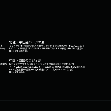
北陸・甲信越のラジオ局
日本
ＢＳＮラジオ
FM NIIGATA
ＫＮＢラジオ
ＦＭとやま
MROラジオ
エフエム石川
Berry
FBCラジオ
FM福井
YBSラジオ
FM FUJI
SBCラジオ
ＦＭ長野
NHK AM（東京）
NHK AM（名古屋）
中国・四国のラジオ局
ジオ関西
BSSラジオ
エフエム山陰
ＲＳＫラジオ
ＦＭ岡山
RCCラジオ
広島FM
ＫＲＹ山口放送
エフエム山口
ＪＲＴ四国放送
FM徳島
RNC西日本放送
FM香川
RNB南海放送
FM愛媛
RKC高知放送
エフエム高知
NHK AM（広島）
NHK AM（松山）