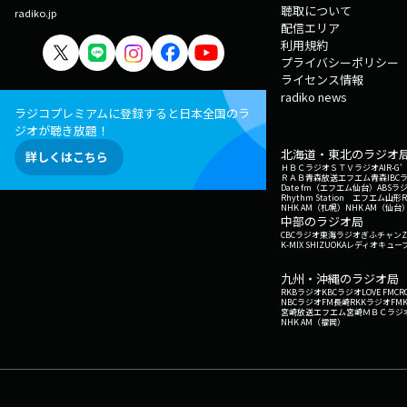
聴取について
radiko.jp
配信エリア
利用規約
プライバシーポリシー
ライセンス情報
radiko news
ラジコプレミアムに登録すると日本全国のラ
ジオが聴き放題！
北海道・東北のラジオ
詳しくはこちら
ＨＢＣラジオ
ＳＴＶラジオ
AIR-
ＲＡＢ青森放送
エフエム青森
IBC
Date fm（エフエム仙台）
ABSラ
Rhythm Station エフエム山形
NHK AM（札幌）
NHK AM（仙台
中部のラジオ局
CBCラジオ
東海ラジオ
ぎふチャン
Z
K-MIX SHIZUOKA
レディオキューブ
九州・沖縄のラジオ局
RKBラジオ
KBCラジオ
LOVE FM
CR
NBCラジオ
FM長崎
RKKラジオ
FM
宮崎放送
エフエム宮崎
ＭＢＣラジ
NHK AM（福岡）