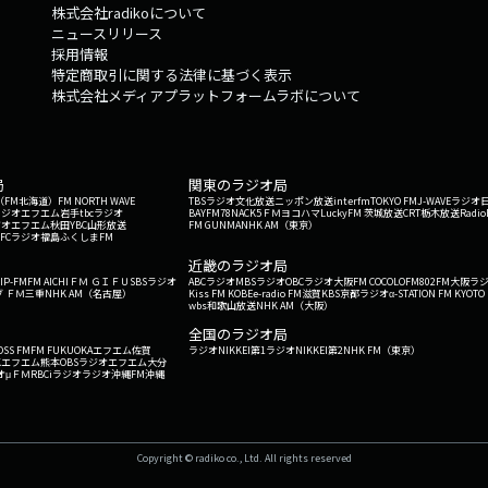
株式会社radikoについて
ニュースリリース
採用情報
特定商取引に関する法律に基づく表示
株式会社メディアプラットフォームラボについて
局
関東のラジオ局
G'（FM北海道）
FM NORTH WAVE
TBSラジオ
文化放送
ニッポン放送
interfm
TOKYO FM
J-WAVE
ラジオ
ラジオ
エフエム岩手
tbcラジオ
BAYFM78
NACK5
ＦＭヨコハマ
LuckyFM 茨城放送
CRT栃木放送
Radio
ジオ
エフエム秋田
YBC山形放送
FM GUNMA
NHK AM（東京）
RFCラジオ福島
ふくしまFM
）
近畿のラジオ局
IP-FM
FM AICHI
ＦＭ ＧＩＦＵ
SBSラジオ
ABCラジオ
MBSラジオ
OBCラジオ大阪
FM COCOLO
FM802
FM大阪
ラ
 ＦＭ三重
NHK AM（名古屋）
Kiss FM KOBE
e-radio FM滋賀
KBS京都ラジオ
α-STATION FM KYOTO
wbs和歌山放送
NHK AM（大阪）
全国のラジオ局
OSS FM
FM FUKUOKA
エフエム佐賀
ラジオNIKKEI第1
ラジオNIKKEI第2
NHK FM（東京）
Kエフエム熊本
OBSラジオ
エフエム大分
オ
μＦＭ
RBCiラジオ
ラジオ沖縄
FM沖縄
Copyright © radiko co., Ltd. All rights reserved