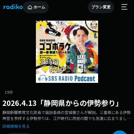
ホーム
プラン変更
19分
2026.4.13「静岡県からの伊勢参り」
静岡新聞教育文化部長で論説委員の宮城徹さんが解説。三重県にある伊勢
神宮を参拝する伊勢参りは、江戸時代に庶民の間でも急激に広まりまし
た。静岡県からも東海道を使って盛んに行われましたが、遠州灘沿岸部に
詳細情報を見る
は、伊勢まで船で繰り出す人たちもいたそうです。漁村の春の楽しみとし