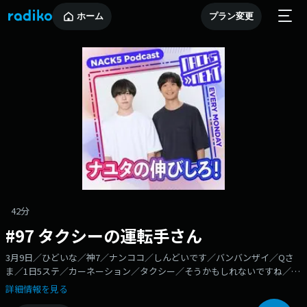
ホーム
プラン変更
42分
#97 タクシーの運転手さん
3月9日／ひどいな／神7／ナンココ／しんどいです／バンバンザイ／Qさ
ま／1日5ステ／カーネーション／タクシー／そうかもしれないですね／ー
ーーーーーーーーーーーーーーーーーーーーーーーーーーーーーーーーー
詳細情報を見る
ーーーーーー学生芸人から、さらなるステージへ！コーラが大好きで感受