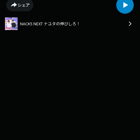
性が豊かすぎるホリコシと、東大出身なのになかなかクイズ番組に呼ばれ
シェア
ないおのはら。そんな2人が、ラジオ界で旋風を巻き起こす!?名だたる芸人
が歩んできた足跡で、ナユタがどんな可能性を残すことができるのか。ナ
ユタがラジオでの"伸びしろ"を探っていきます。SNSのハッシュタグは
NACK5 NEXT ナユタの伸びしろ！
「#ナユタ795」番組公式X⁠⁠⁠⁠⁠⁠⁠⁠⁠⁠⁠⁠⁠⁠⁠⁠⁠⁠⁠⁠⁠⁠⁠⁠⁠⁠⁠⁠⁠⁠⁠⁠⁠⁠⁠⁠⁠⁠⁠⁠⁠⁠⁠⁠⁠https://twitter.com/nayuta_nobi_795⁠⁠⁠⁠⁠⁠⁠⁠⁠⁠⁠⁠⁠⁠⁠⁠⁠⁠⁠⁠⁠⁠⁠⁠⁠⁠⁠⁠⁠⁠⁠⁠⁠⁠⁠⁠⁠⁠⁠⁠⁠⁠⁠⁠⁠⏬番組へ
のメッセージはこちらから⏬⁠⁠⁠⁠⁠⁠⁠⁠⁠⁠⁠⁠⁠⁠⁠⁠⁠⁠⁠⁠⁠⁠⁠⁠⁠⁠⁠⁠⁠⁠⁠⁠⁠⁠⁠⁠⁠⁠⁠⁠⁠⁠⁠⁠⁠https://www.nack5.co.jp/message/4469/