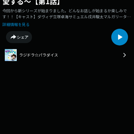
愛する～【第1話】
今回から新シリーズが始まりました。どんなお話しが始まるか楽しみで
す！！【キャスト】ダヴィデ立塚卓海サミュエル戌井駿太マルガリータ久
保山理沙カプア井田真仁番組ナビゲーター/津久井彩文【スタッフ】作/有
詳細情報を見る
沢真尋イラスト/ダンミルディレクター/関川勇介放送用脚本/やましい番組
制作/音工房プロデューサー/砂川仁成制作/山田愛与製作/エイチエスプロ
シェア
モーション協力/リブリオンMARCOT
ラジドラ☆パラダイス