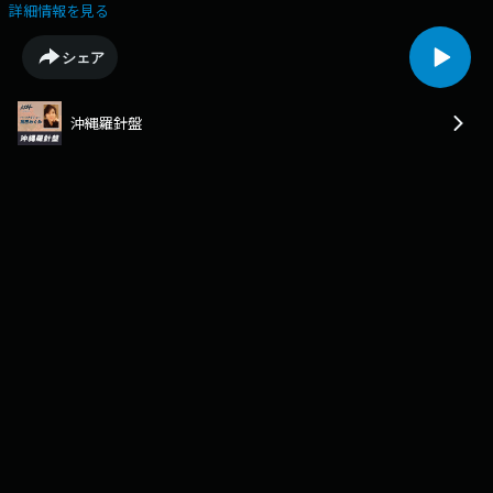
んとラウンジ常連客で 沖縄大学地域研究所 特別研究員の島田勝也さん と
詳細情報を見る
のおしゃべり。 上原さんは、１９６２年生まれ、久米島のご出身。 琉球
大学卒業後、１９８７年におきなわ証券入社。 法人部課長を経て 2002年
シェア
執行役員企業金融部長に就任。 2008年琉球ホールディングズ 代表取締役
社長を経て、2010年3月、おきなわ証券代表取締役社長に就任されます。
おきなわ証券株式会社は、 現在のアジア地域の発展と 重複する経済構造
沖縄羅針盤
の中で 今後の沖縄の発展が期待されている昨今、 沖縄の地の利を活かし
つつ、 地域密着のさらなる進展と 県民の負託に応え、 県民の資産形成に
寄与していくことを役割と考えている「地域密着」「地域貢献」 を合言葉
にした 県内唯一の地元証券会社。 そんな上原さんと島田さん。 話題はや
はり 「安倍政権誕生後の株高と 円安の動向」や「安倍政権の アベノミク
ス三本の矢」等、 経済の話に華が咲きます。 日本の、 そして沖縄の当面
の景気は このまま順調に回復するのか？島田さんとのおしゃべり、さっそ
く聞いてみましょう！