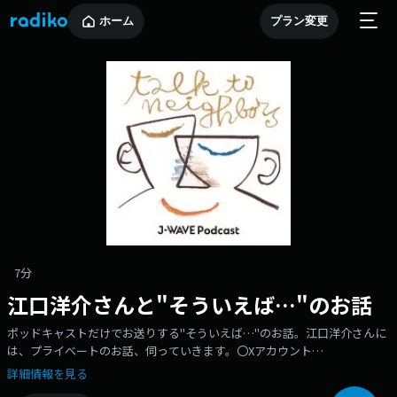
ホーム
プラン変更
7分
江口洋介さんと"そういえば…"のお話
ポッドキャストだけでお送りする"そういえば…"のお話。江口洋介さんに
は、プライベートのお話、伺っていきます。〇Xアカウント
https://twitter.com/ttn813〇Instagramアカウント
詳細情報を見る
https://www.instagram.com/ttn813_/〇番組の感想はこちらからもお待ち