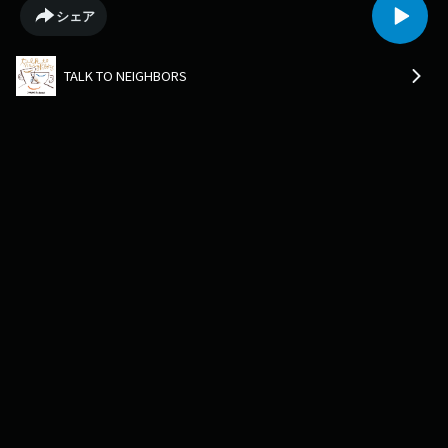
していますhttps://www.j-wave.co.jp/original/talktoneighbors/message/
シェア
TALK TO NEIGHBORS