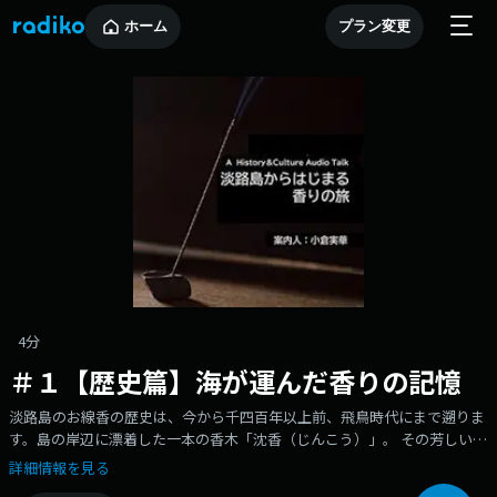
ホーム
プラン変更
4分
＃１【歴史篇】海が運んだ香りの記憶
淡路島のお線香の歴史は、今から千四百年以上前、飛鳥時代にまで遡りま
す。島の岸辺に漂着した一本の香木「沈香（じんこう）」。 その芳しい香
りは、人々を魅了し、日本書紀にも記される特別な物語となりました。海
詳細情報を見る
が運び、時が守り継いだ、香りの原点。 「香りに愛された島」と呼ばれる