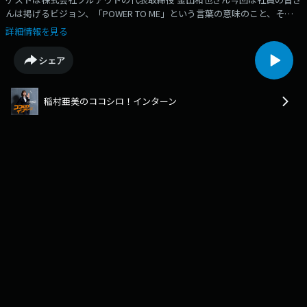
んは掲げるビジョン、「POWER TO ME」という言葉の意味のこと、そし
て広告を手掛けるフルアウトさんならではの強さや、1年目の若手の社員
詳細情報を見る
さんにも積極的に仕事をまかせるという社員教育などについても実例を交
えながら教えていただきます
シェア
稲村亜美のココシロ！インターン