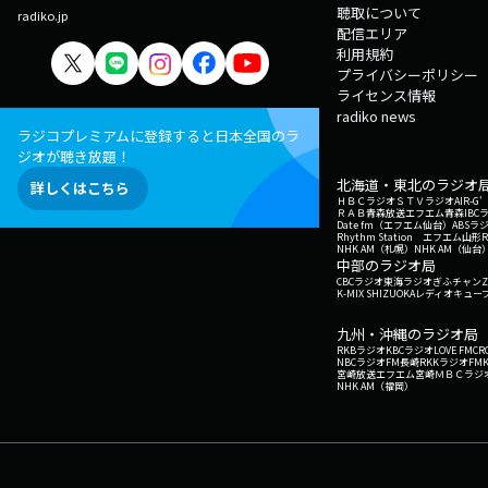
聴取について
radiko.jp
配信エリア
利用規約
プライバシーポリシー
ライセンス情報
radiko news
ラジコプレミアムに登録すると日本全国のラ
ジオが聴き放題！
北海道・東北のラジオ
詳しくはこちら
ＨＢＣラジオ
ＳＴＶラジオ
AIR-
ＲＡＢ青森放送
エフエム青森
IBC
Date fm（エフエム仙台）
ABSラ
Rhythm Station エフエム山形
NHK AM（札幌）
NHK AM（仙台
中部のラジオ局
CBCラジオ
東海ラジオ
ぎふチャン
Z
K-MIX SHIZUOKA
レディオキューブ
九州・沖縄のラジオ局
RKBラジオ
KBCラジオ
LOVE FM
CR
NBCラジオ
FM長崎
RKKラジオ
FM
宮崎放送
エフエム宮崎
ＭＢＣラジ
NHK AM（福岡）