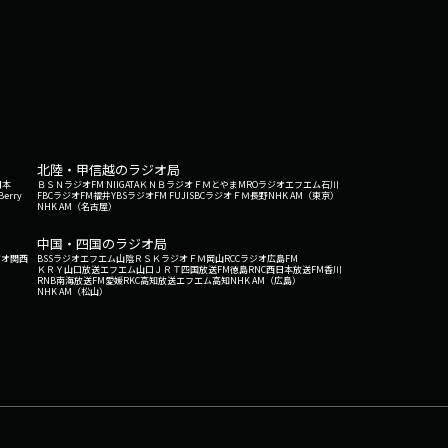
北陸・甲信越のラジオ局
日本
ＢＳＮラジオ
FM NIIGATA
ＫＮＢラジオ
ＦＭとやま
MROラジオ
エフエム石川
Berry
FBCラジオ
FM福井
YBSラジオ
FM FUJI
SBCラジオ
ＦＭ長野
NHK AM（東京）
NHK AM（名古屋）
中国・四国のラジオ局
ジオ関西
BSSラジオ
エフエム山陰
ＲＳＫラジオ
ＦＭ岡山
RCCラジオ
広島FM
ＫＲＹ山口放送
エフエム山口
ＪＲＴ四国放送
FM徳島
RNC西日本放送
FM香川
RNB南海放送
FM愛媛
RKC高知放送
エフエム高知
NHK AM（広島）
NHK AM（松山）